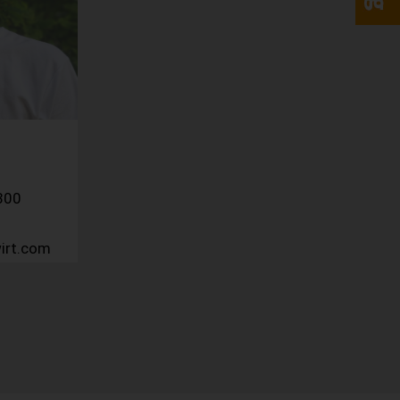
300
irt.com