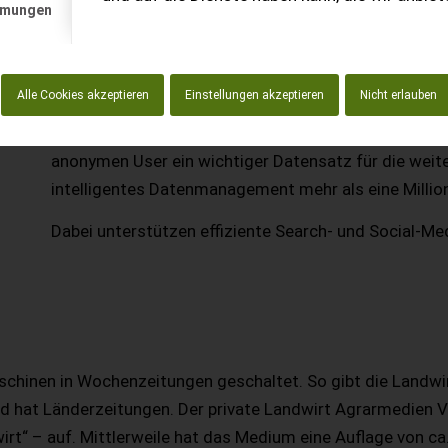
mmungen
Ausgehend von „Landwirt – Die Fachzeitschrift für 
Alle Cookies akzeptieren
Einstellungen akzeptieren
Nicht erlauben
das Portal Landwirt.com von null auf aufgebaut
und unter die Top-Ten-Portale in Österreich geführt.
anonymen User ein wichtiger Datensatz für die weit
intelligentes Datenmanagement mehr als eine Million
Dabei unterstützen effiziente Search- und Social-M
chinen in Wochenzeitungen geschaltet. So gibt die Landw
 hat Länderzeitungen. Der private Landwirt Agrarmedien Ve
irt“ – auf. Mittlerweile hat das Medium eine Auflage von ca