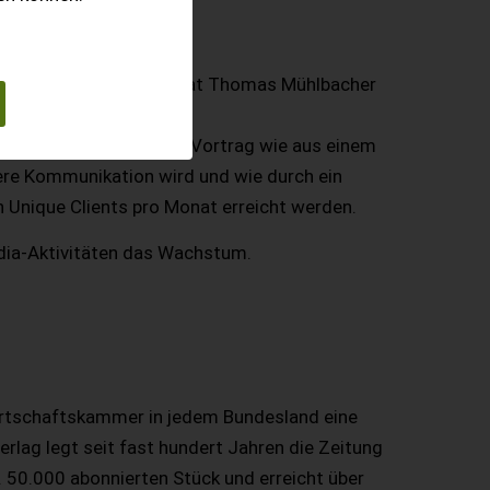
die bäuerliche Familie“ hat Thomas Mühlbacher
 Er erläuterte in seinem Vortrag wie aus einem
ere Kommunikation wird und wie durch ein
 Unique Clients pro Monat erreicht werden.
edia-Aktivitäten das Wachstum.
irtschaftskammer in jedem Bundesland eine
rlag legt seit fast hundert Jahren die Zeitung
. 50.000 abonnierten Stück und erreicht über