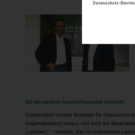
Datenschutz-Besti
Ein disruptives Geschäftsmodell entsteht
Ursprünglich wurden Anzeigen für Gebrauchtmas
Regionalzeitung heraus, und auch der Bauernbund
„Landwirt“ – vormals „Der fortschrittliche Landw