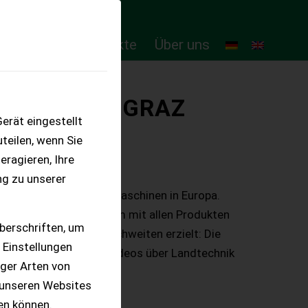
ten
Online-Produkte
Über uns
TING CLUB GRAZ
erät eingestellt
teilen, wenn Sie
eragieren, Ihre
ng zu unserer
arktplätzen für Landmaschinen in Europa.
dwirte auf der Plattform mit allen Produkten
berschriften, um
edien werden hohe Reichweiten erzielt: Die
 Einstellungen
Millionen Mal wurden Videos über Landtechnik
iger Arten von
 unseren Websites
ten können.