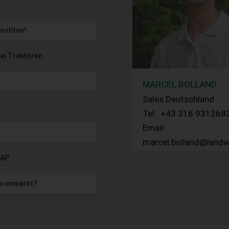
sollten!
bei Traktoren
MARCEL BOLLAND
Sales Deutschland
Tel.: +43 316 931268
Email:
marcel.bolland@landw
GAP
torenmarkt?