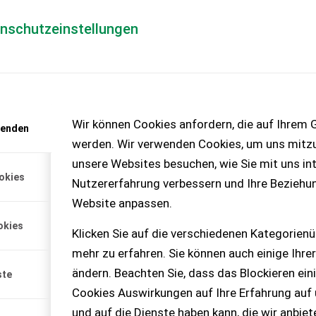
enschutzeinstellungen
Händlerlogin
für Händler
Mediada
IM PORTRAIT BEIM MARKE
Wir können Cookies anfordern, die auf Ihrem G
wenden
werden. Wir verwenden Cookies, um uns mitzu
unsere Websites besuchen, wie Sie mit uns int
er eins in Österreich
okies
Nutzererfahrung verbessern und Ihre Beziehu
ast 70.000 gebrauchten Landmaschinen zu den führenden M
Website anpassen.
aschinen über eine Milliarde Euro. Zusätzlich handeln Lan
okies
Klicken Sie auf die verschiedenen Kategorienü
 neue Anzeigen veröffentlicht. Aber auch in den sozialen M
mehr zu erfahren. Sie können auch einige Ihrer
n größten Facebook- Communities in Österreich, über 100 
ändern. Beachten Sie, dass das Blockieren ein
ste
uf YouTube abgerufen.
Cookies Auswirkungen auf Ihre Erfahrung auf
und auf die Dienste haben kann, die wir anbie