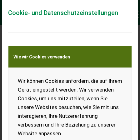
Cookie- und Datenschutzeinstellungen
LANDWIRT.COM FREUT
SICH ÜBER DEN GREEN
Wie wir Cookies verwenden
PANTHER IN SILBER –
DEN STEIRISCHEN
Wir können Cookies anfordern, die auf Ihrem
WERBEPREIS
Gerät eingestellt werden. Wir verwenden
Cookies, um uns mitzuteilen, wenn Sie
unsere Websites besuchen, wie Sie mit uns
interagieren, Ihre Nutzererfahrung
verbessern und Ihre Beziehung zu unserer
Website anpassen.
Der große Dank gilt unserer Agentur Conversionclub