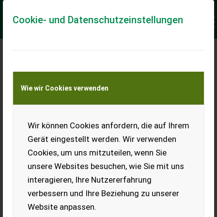
Cookie- und Datenschutzeinstellungen
ENTWICKLUNG VON
ZUSTAND UND PREISEN
Wie wir Cookies verwenden
VON
AUF LANDWIRT.COM
Wir können Cookies anfordern, die auf Ihrem
ANGEBOTENEN
Gerät eingestellt werden. Wir verwenden
Cookies, um uns mitzuteilen, wenn Sie
TRAKTOREN
unsere Websites besuchen, wie Sie mit uns
interagieren, Ihre Nutzererfahrung
Wir haben vor Kurzem über die Entwicklung des
verbessern und Ihre Beziehung zu unserer
Traktorenmarkts in Deutschland in Österreich anhand
Website anpassen.
des Angebots auf Landwirt.com berichtet. Im