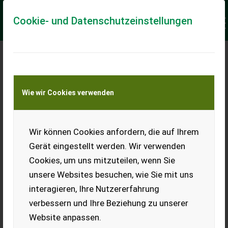
Cookie- und Datenschutzeinstellungen
LANDWIRT.COM
NEWSLETTER
Wie wir Cookies verwenden
Wir beraten Sie gerne und stehen Ihnen
jederzeit für ein Gespräch zur
Wir können Cookies anfordern, die auf Ihrem
Verfügung.
Gerät eingestellt werden. Wir verwenden
Cookies, um uns mitzuteilen, wenn Sie
unsere Websites besuchen, wie Sie mit uns
interagieren, Ihre Nutzererfahrung
verbessern und Ihre Beziehung zu unserer
Tel.: +43 316 931268
Website anpassen.