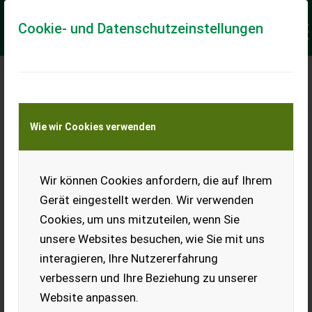
Cookie- und Datenschutzeinstellungen
DAS NEUE
LANDWIRT.COM-
Wie wir Cookies verwenden
NACHRICHTENCENTER
Wir können Cookies anfordern, die auf Ihrem
Gerät eingestellt werden. Wir verwenden
Cookies, um uns mitzuteilen, wenn Sie
unsere Websites besuchen, wie Sie mit uns
Schnelle Kommunikation mit Kunden ist für den Erfolg
interagieren, Ihre Nutzererfahrung
von Geschäften immens wichtig geworden. Rasche
verbessern und Ihre Beziehung zu unserer
Antworten zu Kundenanfragen entscheiden sehr oft
Website anpassen.