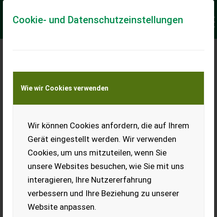
Cookie- und Datenschutzeinstellungen
HÄNDLERUMFRAGE
TRAKTORMARKT Q4
Wie wir Cookies verwenden
2025 / Q1 2026: STABILE
ERWARTUNGEN NACH
Wir können Cookies anfordern, die auf Ihrem
VERHALTENEM JAHR
Gerät eingestellt werden. Wir verwenden
Cookies, um uns mitzuteilen, wenn Sie
unsere Websites besuchen, wie Sie mit uns
interagieren, Ihre Nutzererfahrung
verbessern und Ihre Beziehung zu unserer
Website anpassen.
Die aktuelle Händlerumfrage zum Traktormarkt Q4