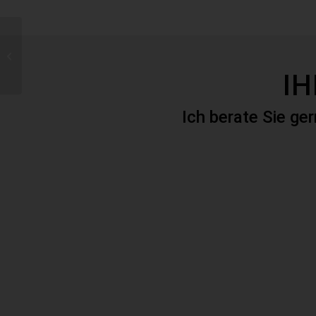
Fotos – Tag der
Landtechnik
I
Ich berate Sie ge