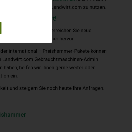
 hohen Zugriffsraten auf Landwirt.com zu nutzen.
prominent platziert!
 unserer Reichweite und erreichen Sie neue
Maschinen als Preishammer hervor.
oder international – Preishammer-Pakete können
den Landwirt.com Gebrauchtmaschinen-Admin
n haben, helfen wir Ihnen gerne weiter oder
tion ein.
keit und steigern Sie noch heute Ihre Anfragen.
eishammer