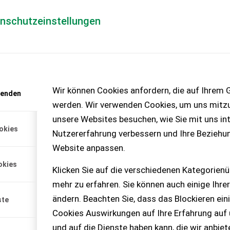
enschutzeinstellungen
Händlerlogin
für Händler
Mediada
SHAMMER INSERATE GESC
Wir können Cookies anfordern, die auf Ihrem G
wenden
nke für Ihr Vertrauen und schenkt Ihnen
werden. Wir verwenden Cookies, um uns mitzu
unsere Websites besuchen, wie Sie mit uns int
okies
Nutzererfahrung verbessern und Ihre Beziehu
Website anpassen.
Wir sind auch in sch
okies
Klicken Sie auf die verschiedenen Kategorienü
mehr zu erfahren. Sie können auch einige Ihrer
Heute in der Früh haben a
ändern. Beachten Sie, dass das Blockieren ein
kostenlose Preishammer 
ste
Cookies Auswirkungen auf Ihre Erfahrung auf
bekommen.
und auf die Dienste haben kann, die wir anbie
Premium-Plus-Händler 