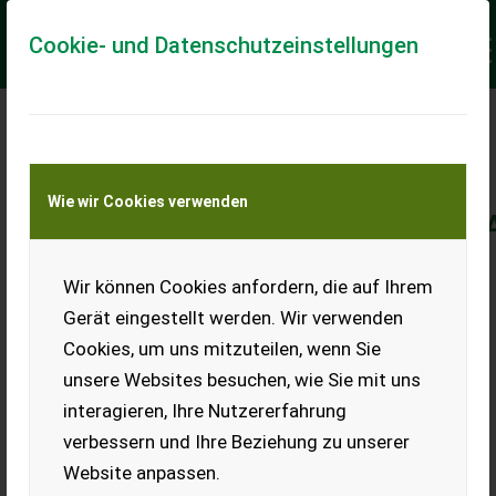
Cookie- und Datenschutzeinstellungen
TRICKS UND TIPPS IN DER
ONLINE
Wie wir Cookies verwenden
GEBRAUCHTMASCHINENVERM
Wir können Cookies anfordern, die auf Ihrem
Gerät eingestellt werden. Wir verwenden
Cookies, um uns mitzuteilen, wenn Sie
unsere Websites besuchen, wie Sie mit uns
War es vor einigen Jahren ausreichend die Maschinen
interagieren, Ihre Nutzererfahrung
bei einem der Portale zu präsentieren, geht es heute
verbessern und Ihre Beziehung zu unserer
darum sich aus der Vielzahl der Angebote abzuheben.
Website anpassen.
Profihändler finden inzwischen viele Möglichkeiten