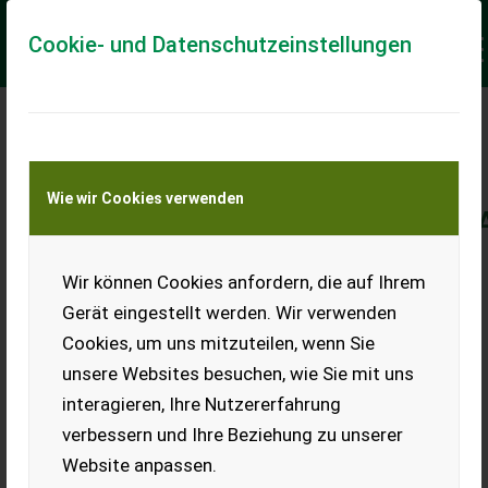
Cookie- und Datenschutzeinstellungen
TRICKS UND TIPPS IN DER
ONLINE
Wie wir Cookies verwenden
GEBRAUCHTMASCHINENVERM
Wir können Cookies anfordern, die auf Ihrem
Gerät eingestellt werden. Wir verwenden
Cookies, um uns mitzuteilen, wenn Sie
unsere Websites besuchen, wie Sie mit uns
War es vor einigen Jahren ausreichend die Maschinen
interagieren, Ihre Nutzererfahrung
bei einem der Portale zu präsentieren, geht es heute
verbessern und Ihre Beziehung zu unserer
darum sich aus der Vielzahl der Angebote abzuheben.
Website anpassen.
Profihändler finden inzwischen viele Möglichkeiten