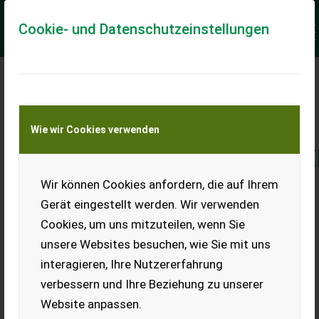
Cookie- und Datenschutzeinstellungen
KAUFVERTRAGSPRAXIS
FÜR
Wie wir Cookies verwenden
LANDMASCHINENHÄNDLE
Wir können Cookies anfordern, die auf Ihrem
Gerät eingestellt werden. Wir verwenden
Cookies, um uns mitzuteilen, wenn Sie
In der dynamischen und wettbewerbsintensiven Welt
unsere Websites besuchen, wie Sie mit uns
des Landmaschinenhandels sind Kenntnisse über
interagieren, Ihre Nutzererfahrung
Kaufverträge mitentscheidend für den Erfolg.
verbessern und Ihre Beziehung zu unserer
Dieses Training wurde speziell für Händler von
Website anpassen.
Landtechnik konzipiert und bietet eine gründliche und