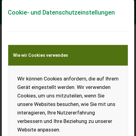
Cookie- und Datenschutzeinstellungen
360° ENERGIELÖSUNGEN
FÜR
Wie wir Cookies verwenden
&
LANDTECHNIKHANDEL
LANDWIRTSCHAFT
Wir können Cookies anfordern, die auf Ihrem
Gerät eingestellt werden. Wir verwenden
Cookies, um uns mitzuteilen, wenn Sie
unsere Websites besuchen, wie Sie mit uns
Landmaschinenhändler und Landwirte haben
interagieren, Ihre Nutzererfahrung
heutzutage einen enormen Strombedarf und damit
verbessern und Ihre Beziehung zu unserer
einhergehend enorme Kosten!
Website anpassen.
360° Energielösungen schaffen hier eine Abhilfe: