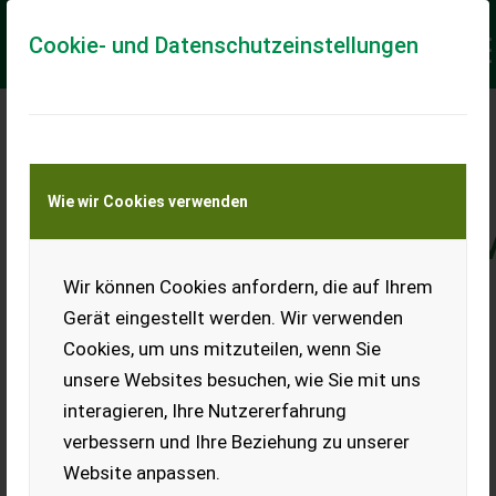
Cookie- und Datenschutzeinstellungen
DIE AKTUELLE
SITUATION AM
Wie wir Cookies verwenden
GEBRAUCHTMASCHINEN
„Die Herausforderungen der
Wir können Cookies anfordern, die auf Ihrem
Gerät eingestellt werden. Wir verwenden
kommenden Monate meistern“
Cookies, um uns mitzuteilen, wenn Sie
unsere Websites besuchen, wie Sie mit uns
interagieren, Ihre Nutzererfahrung
verbessern und Ihre Beziehung zu unserer
Die Gebrauchtmaschinen-Höfe sind nach wie vor (zu)
Website anpassen.
leer, Kundenanfragen können nicht bedient werden, weil