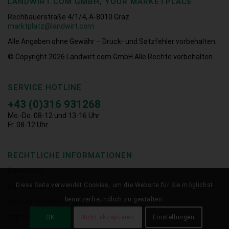
LANDWIRT.COM GMBH, YOUR MARKETPLACE
Rechbauerstraße 4/1/4, A-8010 Graz
marktplatz@landwirt.com
Alle Angaben ohne Gewähr – Druck- und Satzfehler vorbehalten.
© Copyright 2026
Landwirt.com GmbH Alle Rechte vorbehalten.
SERVICE HOTLINE
+43 (0)316 931268
Mo.-Do. 08-12 und 13-16 Uhr
Fr. 08-12 Uhr
RECHTLICHE INFORMATIONEN
Downloads
Diese Seite verwendet Cookies, um die Website für Sie möglichst
Datenschutzerklärung
benutzerfreundlich zu gestalten.
Geschäftsbedingungen
Impressum
OK
Nicht akzeptieren
Einstellungen