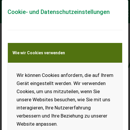
Cookie- und Datenschutzeinstellungen
DIE AKTUELLE
SITUATION AM
Wie wir Cookies verwenden
GEBRAUCHTMASCHINEN
„Die Herausforderungen der
Wir können Cookies anfordern, die auf Ihrem
Gerät eingestellt werden. Wir verwenden
kommenden Monate meistern“
Cookies, um uns mitzuteilen, wenn Sie
unsere Websites besuchen, wie Sie mit uns
interagieren, Ihre Nutzererfahrung
verbessern und Ihre Beziehung zu unserer
Die Gebrauchtmaschinen-Höfe sind nach wie vor (zu)
Website anpassen.
leer, Kundenanfragen können nicht bedient werden, weil