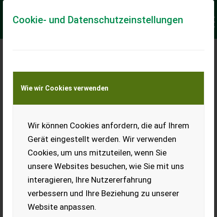
Cookie- und Datenschutzeinstellungen
&
ZEIT-
AUFGABEN-
MANAGEMENT
Wie wir Cookies verwenden
Wem es wirklich etwas bringt – und
wem nicht
Wir können Cookies anfordern, die auf Ihrem
Gerät eingestellt werden. Wir verwenden
Cookies, um uns mitzuteilen, wenn Sie
unsere Websites besuchen, wie Sie mit uns
interagieren, Ihre Nutzererfahrung
Ist Ihr Zeitmanagement „up to date“ oder sind Sie auch
verbessern und Ihre Beziehung zu unserer
ein leicht chaotischer „Last-Minute Junkie“?
Website anpassen.
◉ Tragen Sie viel zu viele Aufgaben „im Rucksack “ und