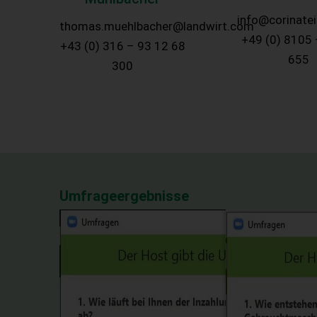
info@corinatei
thomas.muehlbacher@landwirt.com
+49 (0) 8105 
+43 (0) 316 – 93 12 68
655
300
Umfrageergebnisse