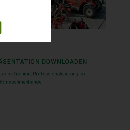
ÄSENTATION DOWNLOADEN
.com Training: Professionalisierung im
htmaschinenhandel