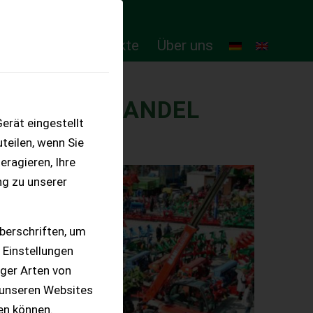
ten
Online-Produkte
Über uns
ASCHINENHANDEL
erät eingestellt
teilen, wenn Sie
eragieren, Ihre
ng zu unserer
berschriften, um
 Einstellungen
iger Arten von
 unseren Websites
ten können.