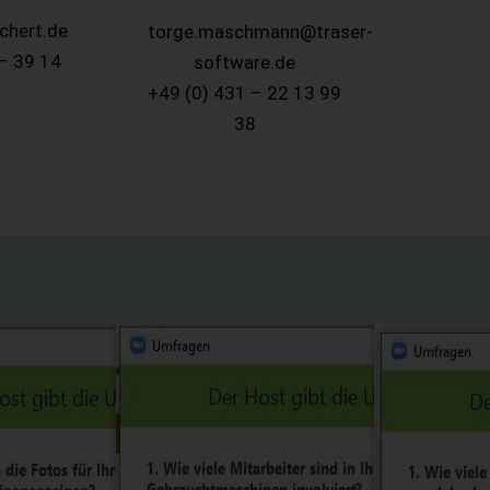
chert.de
torge.maschmann@traser-
– 39 14
software.de
+49 (0) 431 – 22 13 99
38