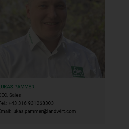
LUKAS PAMMER
CEO, Sales
Tel.: +43 316 931268303
Email: lukas.pammer@landwirt.com