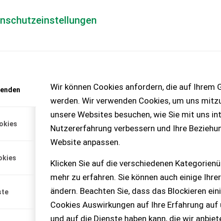
enschutzeinstellungen
Händlerlogin
für Händler
Mediada
SIERUNG IM GEBRAUCHTM
Wir können Cookies anfordern, die auf Ihrem G
wenden
werden. Wir verwenden Cookies, um uns mitzu
unsere Websites besuchen, wie Sie mit uns int
okies
Nutzererfahrung verbessern und Ihre Beziehu
o spannend? Was gehört
Website anpassen.
n zum Erfolg? – Geld
en, ist durch
okies
Klicken Sie auf die verschiedenen Kategorienü
er haben es in der Hand:
mehr zu erfahren. Sie können auch einige Ihrer
tigen Spezifikation, der
ändern. Beachten Sie, dass das Blockieren ein
ste
en Daten und der
Cookies Auswirkungen auf Ihre Erfahrung auf
edenheit Ihrer Kunden
und auf die Dienste haben kann, die wir anbie