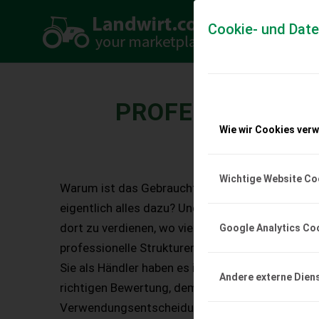
Cookie- und Dat
PROFESSIONALI
Wie wir Cookies ver
Wichtige Website Co
Warum ist das Gebrauchtmaschinengeschäft s
eigentlich alles dazu? Und wo liegen die Chance
dort zu verdienen, wo viele es für unmöglich halt
Google Analytics Co
professionelle Strukturen möglich. Sie als Händl
Sie als Händler haben es in der Hand: Mit der rich
Andere externe Dien
richtigen Bewertung, dem richtigen Zeitpunkt, d
Verwendungsentscheidung steuern Sie die Zufri