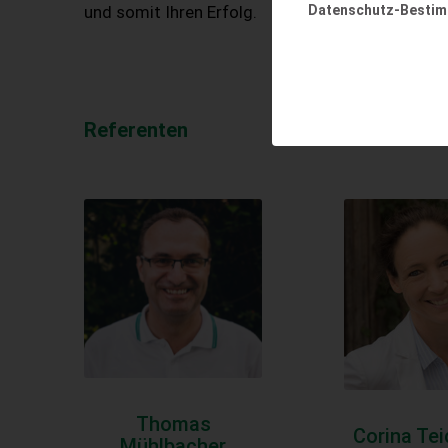
Datenschutz-Besti
und somit Ihren Erfolg.
Referenten
Thomas
Corina Tei
Mühlbacher