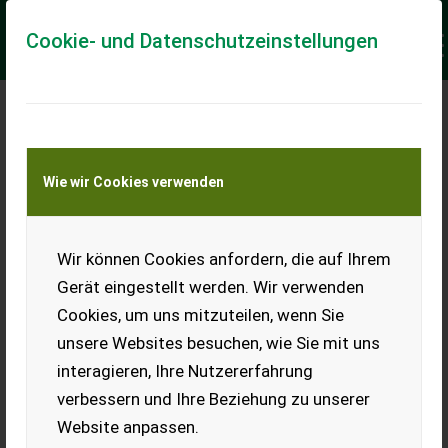
Cookie- und Datenschutzeinstellungen
„
MASCHINEN
PROFESSIONELL
Wie wir Cookies verwenden
“
VERMARKTEN
Einsteiger-Training
Wir können Cookies anfordern, die auf Ihrem
Gerät eingestellt werden. Wir verwenden
Cookies, um uns mitzuteilen, wenn Sie
Die Digitalisierung hat auch im landwirtschaftlichen
unsere Websites besuchen, wie Sie mit uns
Handel großen Einfluss genommen. – Der Großteil der
interagieren, Ihre Nutzererfahrung
Erstkontakte zu Kundinnen und Kunden passiert
verbessern und Ihre Beziehung zu unserer
inzwischen über Internet-Marktplätze und Social Media
Website anpassen.