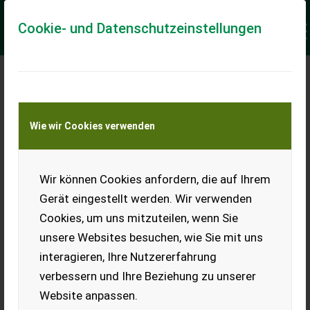
Cookie- und Datenschutzeinstellungen
KAUFEN LASSEN STATT
VERKAUFEN!
Wie wir Cookies verwenden
„Was wir von den Niederländern lernen
können“
Wir können Cookies anfordern, die auf Ihrem
Gerät eingestellt werden. Wir verwenden
Cookies, um uns mitzuteilen, wenn Sie
Das kennen Sie sicher auch: Sie sind beim Kunden im
unsere Websites besuchen, wie Sie mit uns
Gespräch, haben ganze Arbeit geleistet und doch fällt
interagieren, Ihre Nutzererfahrung
diesem mal wieder ein guter Grund ein, NICHT genau
verbessern und Ihre Beziehung zu unserer
hier und jetzt den Abschluss zu machen.
Website anpassen.
Der Kunde zieht den Verkaufsprozess unnötig in die