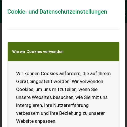
Cookie- und Datenschutzeinstellungen
GEBRAUCHTMASCHINEN
RICHTIG BEWERTEN
Wie wir Cookies verwenden
Wir können Cookies anfordern, die auf Ihrem
Mit der Angebotserstellung für Neumaschinen beginnt
Gerät eingestellt werden. Wir verwenden
für Händler in vielen Fällen auch ein
Cookies, um uns mitzuteilen, wenn Sie
Gebrauchtmaschinengeschäft. Viele Kunden wollen bei
unsere Websites besuchen, wie Sie mit uns
der Anschaffung einer Neumaschine ihre gebrauchte
interagieren, Ihre Nutzererfahrung
Maschine eintauschen und dafür einen möglichst
verbessern und Ihre Beziehung zu unserer
hohen Preis erzielen. Der Preis für die Neumaschine soll
Website anpassen.
dagegen möglichst niedrig sein. Entscheidend ist für