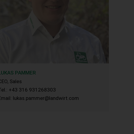
LUKAS PAMMER
CEO, Sales
Tel.: +43 316 931268303
Email: lukas.pammer@landwirt.com