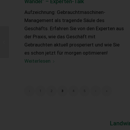
Wandel“ – Experten-Talk
Aufzeichnung: Gebraucht­maschinen-
Management als tragende Säule des
Geschäfts. Erfahren Sie von den Experten aus
der Praxis, wie das Geschäft mit
Mitarbeitermotivation –
Was kann ich als
Gebrauchten aktuell prosperiert und wie Sie
Führungsperson tun?
es schon jetzt für morgen optimieren!
Weiterlesen
‹
1
2
3
4
5
›
»
Landwi