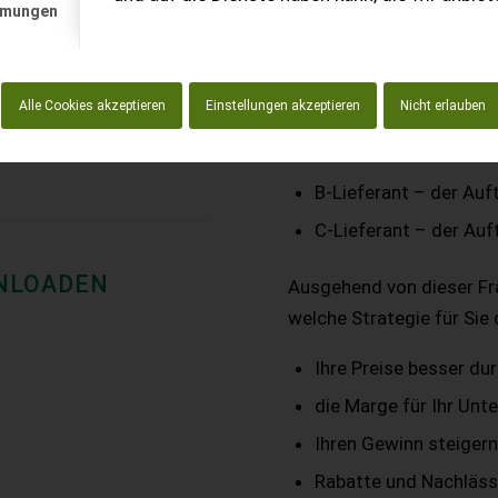
mmungen
einer solchen Situation ü
Der Kunde hat für jeden 
Ihre Position?
Alle Cookies akzeptieren
Einstellungen akzeptieren
Nicht erlauben
A-Lieferant – der Auf
B-Lieferant – der Auft
C-Lieferant – der Auf
WNLOADEN
Ausgehend von dieser Fra
welche Strategie für Sie 
Ihre Preise besser du
die Marge für Ihr Unt
Ihren Gewinn steiger
Rabatte und Nachläss