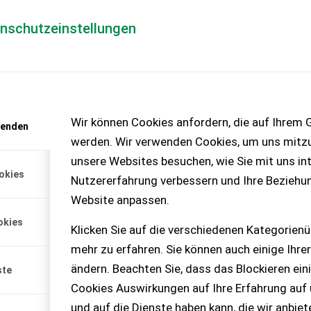
enschutzeinstellungen
Händlerlogin
für Händler
Mediada
SEID MAL WIEDER VIEL ZU T
Wir können Cookies anfordern, die auf Ihrem G
wenden
Kennen Sie das auch?
werden. Wir verwenden Cookies, um uns mitzu
unsere Websites besuchen, wie Sie mit uns int
okies
Nutzererfahrung verbessern und Ihre Beziehu
Website anpassen.
Wenn Ihnen die Aussage 
okies
erhalten Sie in diesem T
Klicken Sie auf die verschiedenen Kategorienü
zu begegnen. Denn: Preis
mehr zu erfahren. Sie können auch einige Ihrer
und vor allem zu erwarten
ändern. Beachten Sie, dass das Blockieren ein
ste
sicher darauf, nicht zu v
Cookies Auswirkungen auf Ihre Erfahrung auf
natürlich auch. Trotzdem
und auf die Dienste haben kann, die wir anbie