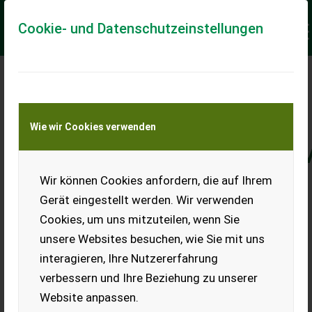
Cookie- und Datenschutzeinstellungen
DIE AKTUELLE
SITUATION AM
Wie wir Cookies verwenden
GEBRAUCHTMASCHINEN
„Die Herausforderungen der
Wir können Cookies anfordern, die auf Ihrem
Gerät eingestellt werden. Wir verwenden
kommenden Monate meistern“
Cookies, um uns mitzuteilen, wenn Sie
unsere Websites besuchen, wie Sie mit uns
interagieren, Ihre Nutzererfahrung
verbessern und Ihre Beziehung zu unserer
Die Gebrauchtmaschinen-Höfe sind nach wie vor (zu)
Website anpassen.
leer, Kundenanfragen können nicht bedient werden, weil