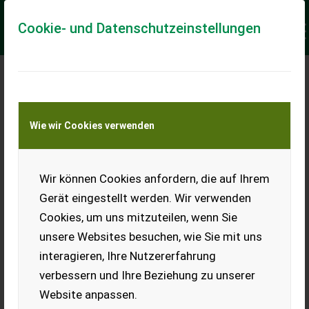
Cookie- und Datenschutzeinstellungen
AUTONOMIE, ROBOTIK
UND VERNETZUNG
Wie wir Cookies verwenden
Wo steht die Landwirtschaft wirklich?
Wir können Cookies anfordern, die auf Ihrem
Gerät eingestellt werden. Wir verwenden
Robotik in der Landtechnik, automatisierter
Cookies, um uns mitzuteilen, wenn Sie
Datentransfer, Konnektivität uvm… In diesem LIVE-
unsere Websites besuchen, wie Sie mit uns
Training werden die spannenden Erkenntnisse der
interagieren, Ihre Nutzererfahrung
Trendstudie vom NewIdeasThinkTank präsentiert!
verbessern und Ihre Beziehung zu unserer
» Wo steht die Landwirtschaft wirklich und wo stehen
Website anpassen.