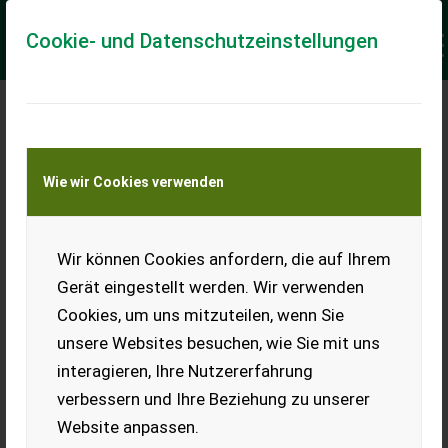
Cookie- und Datenschutzeinstellungen
ANGEBOTE ÄNDERN
ODER LÖSCHEN
Wie wir Cookies verwenden
Wir können Cookies anfordern, die auf Ihrem
Gerät eingestellt werden. Wir verwenden
Erfahren Sie hier, wie Sie Ihre Angebote und
Cookies, um uns mitzuteilen, wenn Sie
Entwürfe bearbeiten, löschen und drucken können
unsere Websites besuchen, wie Sie mit uns
interagieren, Ihre Nutzererfahrung
verbessern und Ihre Beziehung zu unserer
ANZEIGE ÄNDERN
Website anpassen.