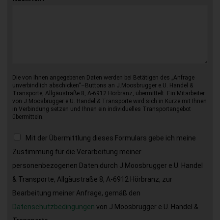
Die von Ihnen angegebenen Daten werden bei Betätigen des „Anfrage
unverbindlich abschicken“–Buttons an J.Moosbrugger e.U. Handel &
Transporte, Allgäustraße 8, A-6912 Hörbranz, übermittelt. Ein Mitarbeiter
von J.Moosbrugger e.U. Handel & Transporte wird sich in Kürze mit Ihnen
in Verbindung setzen und Ihnen ein individuelles Transportangebot
übermitteln.
Mit der Übermittlung dieses Formulars gebe ich meine
Zustimmung für die Verarbeitung meiner
personenbezogenen Daten durch J.Moosbrugger e.U. Handel
& Transporte, Allgäustraße 8, A-6912 Hörbranz, zur
Bearbeitung meiner Anfrage, gemäß den
Datenschutzbedingungen
von J.Moosbrugger e.U. Handel &