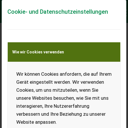
Cookie- und Datenschutzeinstellungen
Meine Transportkostenanfrage
Wie wir Cookies verwenden
Transport von Land- und Baumaschinen –
KEINE Tiertransporte
Keine Anfrage Möglich!
Wir können Cookies anfordern, die auf Ihrem
Gerät eingestellt werden. Wir verwenden
Cookies, um uns mitzuteilen, wenn Sie
unsere Websites besuchen, wie Sie mit uns
Ladeort
interagieren, Ihre Nutzererfahrung
verbessern und Ihre Beziehung zu unserer
PLZ
Ort
Website anpassen.