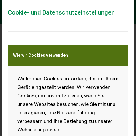
Cookie- und Datenschutzeinstellungen
Meine Transportkostenanfrage
Wie wir Cookies verwenden
Transport von Land- und Baumaschinen –
KEINE Tiertransporte
Wir können Cookies anfordern, die auf Ihrem
Pongratz PHL 2760/15 G-AL
Gerät eingestellt werden. Wir verwenden
Neumaschine 2025 - prompt Verfügbar
Cookies, um uns mitzuteilen, wenn Sie
Nr. 69952 PKW-Anhänger - mit Lademaße innen 2.760 x 1.700 -
unsere Websites besuchen, wie Sie mit uns
mit Einzelachse auflaufgebremst - mit Bordwände:
Aluminium Hohlkammerprofil 300mm - m...
interagieren, Ihre Nutzererfahrung
verbessern und Ihre Beziehung zu unserer
EUR 3.072
inkl. 20 % MwSt.
Website anpassen.