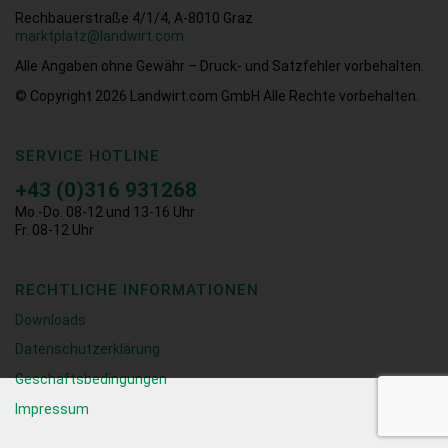
Rechbauerstraße 4/1/4, A-8010 Graz
marktplatz@landwirt.com
Alle Angaben ohne Gewähr – Druck- und Satzfehler vorbehalten.
© Copyright 2026
Landwirt.com GmbH Alle Rechte vorbehalten.
SERVICE HOTLINE
+43 (0)316 931268
Mo.-Do. 08-12 und 13-16 Uhr
Fr. 08-12 Uhr
RECHTLICHE INFORMATIONEN
Downloads
Datenschutzerklärung
Geschäftsbedingungen
Impressum