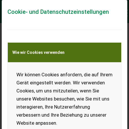
Cookie- und Datenschutzeinstellungen
Meine Transportkostenanfrage
Wie wir Cookies verwenden
Transport von Land- und Baumaschinen –
KEINE Tiertransporte
Keine Anfrage Möglich!
Wir können Cookies anfordern, die auf Ihrem
Gerät eingestellt werden. Wir verwenden
Cookies, um uns mitzuteilen, wenn Sie
unsere Websites besuchen, wie Sie mit uns
Ladeort
interagieren, Ihre Nutzererfahrung
verbessern und Ihre Beziehung zu unserer
PLZ
Ort
Website anpassen.