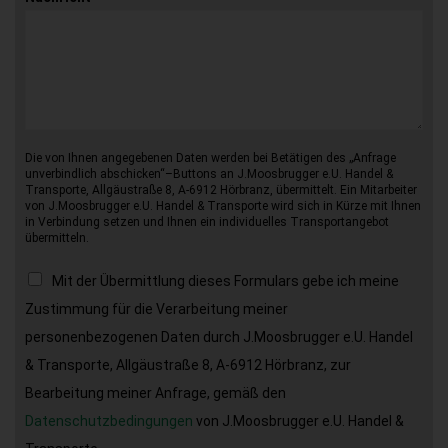
Die von Ihnen angegebenen Daten werden bei Betätigen des „Anfrage
unverbindlich abschicken“–Buttons an J.Moosbrugger e.U. Handel &
Transporte, Allgäustraße 8, A-6912 Hörbranz, übermittelt. Ein Mitarbeiter
von J.Moosbrugger e.U. Handel & Transporte wird sich in Kürze mit Ihnen
in Verbindung setzen und Ihnen ein individuelles Transportangebot
übermitteln.
Mit der Übermittlung dieses Formulars gebe ich meine
Zustimmung für die Verarbeitung meiner
personenbezogenen Daten durch J.Moosbrugger e.U. Handel
& Transporte, Allgäustraße 8, A-6912 Hörbranz, zur
Bearbeitung meiner Anfrage, gemäß den
Datenschutzbedingungen
von J.Moosbrugger e.U. Handel &