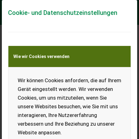
Cookie- und Datenschutzeinstellungen
Meine Transportkostenanfrage
Wie wir Cookies verwenden
Transport von Land- und Baumaschinen –
KEINE Tiertransporte
Wir können Cookies anfordern, die auf Ihrem
Fendt 939 Vario Profi
Gerät eingestellt werden. Wir verwenden
gefederte Vorderachse, pneumatische Kabinenfederung,
Cookies, um uns mitzuteilen, wenn Sie
Druckluftanlage 2 Kreis, 5 x Dw Steuergeräte, automatische
Anhängekupplung, Zugpendel, 2 x 600...
unsere Websites besuchen, wie Sie mit uns
interagieren, Ihre Nutzererfahrung
EUR 94.605
inkl. 19% MwSt
verbessern und Ihre Beziehung zu unserer
Website anpassen.