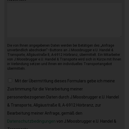
Die von Ihnen angegebenen Daten werden bei Betätigen des „Anfrage
unverbindlich abschicken“–Buttons an J.Moosbrugger e.U. Handel &
Transporte, Allgäustraße 8, A-6912 Hörbranz, übermittelt. Ein Mitarbeiter
von J.Moosbrugger e.U. Handel & Transporte wird sich in Kürze mit Ihnen
in Verbindung setzen und Ihnen ein individuelles Transportangebot
übermitteln.
Mit der Übermittlung dieses Formulars gebe ich meine
Zustimmung für die Verarbeitung meiner
personenbezogenen Daten durch J.Moosbrugger e.U. Handel
& Transporte, Allgäustraße 8, A-6912 Hörbranz, zur
Bearbeitung meiner Anfrage, gemäß den
Datenschutzbedingungen
von J.Moosbrugger e.U. Handel &