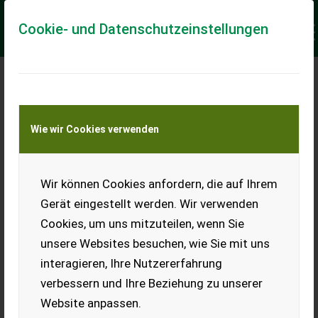
Cookie- und Datenschutzeinstellungen
Meine Transportkostenanfrage
Wie wir Cookies verwenden
Transport von Land- und Baumaschinen –
KEINE Tiertransporte
Keine Anfrage Möglich!
Wir können Cookies anfordern, die auf Ihrem
Gerät eingestellt werden. Wir verwenden
Cookies, um uns mitzuteilen, wenn Sie
unsere Websites besuchen, wie Sie mit uns
Ladeort
interagieren, Ihre Nutzererfahrung
verbessern und Ihre Beziehung zu unserer
PLZ
Ort
Website anpassen.