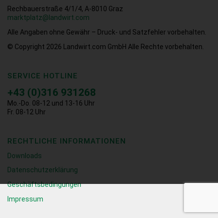
Rechbauerstraße 4/1/4, A-8010 Graz
marktplatz@landwirt.com
Alle Angaben ohne Gewähr – Druck- und Satzfehler vorbehalten.
© Copyright 2026
Landwirt.com GmbH Alle Rechte vorbehalten.
SERVICE HOTLINE
+43 (0)316 931268
Mo.-Do. 08-12 und 13-16 Uhr
Fr. 08-12 Uhr
RECHTLICHE INFORMATIONEN
Downloads
Datenschutzerklärung
Geschäftsbedingungen
Impressum