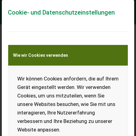
Cookie- und Datenschutzeinstellungen
Meine Transportkostenanfrage
Wie wir Cookies verwenden
Transport von Land- und Baumaschinen –
KEINE Tiertransporte
Wir können Cookies anfordern, die auf Ihrem
Krampe AS 680 Rambody
Gerät eingestellt werden. Wir verwenden
Neumaschine 2026 - prompt Verfügbar
Cookies, um uns mitzuteilen, wenn Sie
Nr. 73510 Krampe Tandem Abschieber AS 680 RAMBODY
unsere Websites besuchen, wie Sie mit uns
Fahrwerk 40 km/h-Paket Deutschland, ALB-Ventil, 22 t zul.
Gesamtgewicht gefederte Zugvorrichtun...
interagieren, Ihre Nutzererfahrung
verbessern und Ihre Beziehung zu unserer
EUR 0
Website anpassen.