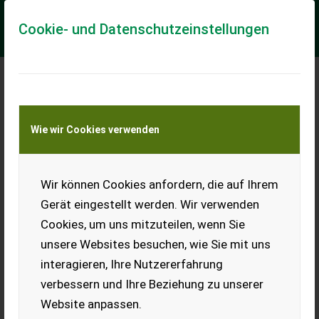
Cookie- und Datenschutzeinstellungen
Meine Transportkostenanfrage
Wie wir Cookies verwenden
Transport von Land- und Baumaschinen –
KEINE Tiertransporte
Wir können Cookies anfordern, die auf Ihrem
Sonstige elektrischer
Futtermischer MINI
Gerät eingestellt werden. Wir verwenden
vertikal 3 m³
Cookies, um uns mitzuteilen, wenn Sie
elektrischer
unsere Websites besuchen, wie Sie mit uns
Futtermischer MINI
interagieren, Ihre Nutzererfahrung
vertikal 3 m³
verbessern und Ihre Beziehung zu unserer
Verkaufe elektrischen Futtermischer / Futtermischwagen
Website anpassen.
aZb MINI vertikal 3 m³ stationär NEU mit Elektro Motor 11 kW,