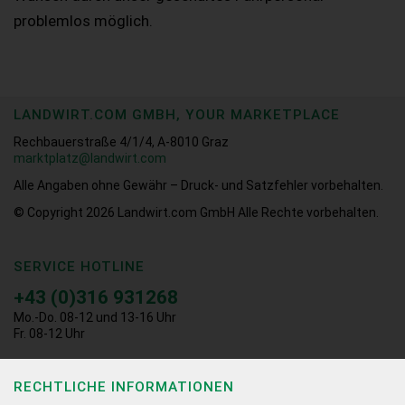
problemlos möglich.
LANDWIRT.COM GMBH, YOUR MARKETPLACE
Rechbauerstraße 4/1/4, A-8010 Graz
marktplatz@landwirt.com
Alle Angaben ohne Gewähr – Druck- und Satzfehler vorbehalten.
© Copyright 2026
Landwirt.com GmbH Alle Rechte vorbehalten.
SERVICE HOTLINE
+43 (0)316 931268
Mo.-Do. 08-12 und 13-16 Uhr
Fr. 08-12 Uhr
RECHTLICHE INFORMATIONEN