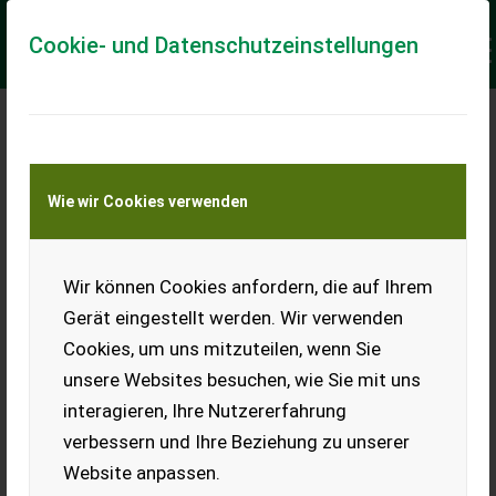
Cookie- und Datenschutzeinstellungen
Meine Transportkostenanfrage
Wie wir Cookies verwenden
Transport von Land- und Baumaschinen –
KEINE Tiertransporte
Keine Anfrage Möglich!
Wir können Cookies anfordern, die auf Ihrem
Gerät eingestellt werden. Wir verwenden
Cookies, um uns mitzuteilen, wenn Sie
unsere Websites besuchen, wie Sie mit uns
Ladeort
interagieren, Ihre Nutzererfahrung
verbessern und Ihre Beziehung zu unserer
PLZ
Ort
Website anpassen.