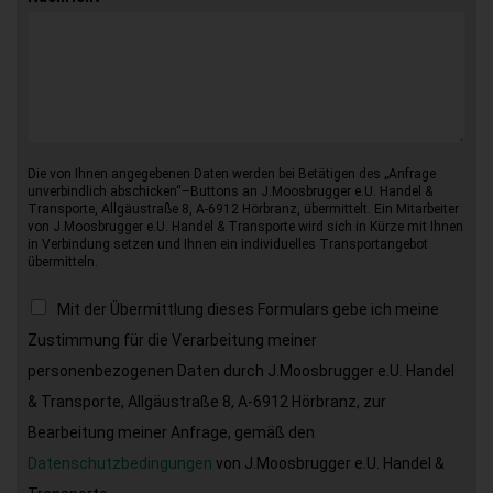
Die von Ihnen angegebenen Daten werden bei Betätigen des „Anfrage
unverbindlich abschicken“–Buttons an J.Moosbrugger e.U. Handel &
Transporte, Allgäustraße 8, A-6912 Hörbranz, übermittelt. Ein Mitarbeiter
von J.Moosbrugger e.U. Handel & Transporte wird sich in Kürze mit Ihnen
in Verbindung setzen und Ihnen ein individuelles Transportangebot
übermitteln.
Mit der Übermittlung dieses Formulars gebe ich meine
Zustimmung für die Verarbeitung meiner
personenbezogenen Daten durch J.Moosbrugger e.U. Handel
& Transporte, Allgäustraße 8, A-6912 Hörbranz, zur
Bearbeitung meiner Anfrage, gemäß den
Datenschutzbedingungen
von J.Moosbrugger e.U. Handel &