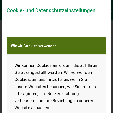
Cookie- und Datenschutzeinstellungen
Meine Transportkostenanfrage
Wie wir Cookies verwenden
Transport von Land- und Baumaschinen –
KEINE Tiertransporte
Keine Anfrage Möglich!
Wir können Cookies anfordern, die auf Ihrem
Gerät eingestellt werden. Wir verwenden
Cookies, um uns mitzuteilen, wenn Sie
unsere Websites besuchen, wie Sie mit uns
Ladeort
interagieren, Ihre Nutzererfahrung
verbessern und Ihre Beziehung zu unserer
PLZ
Ort
Website anpassen.