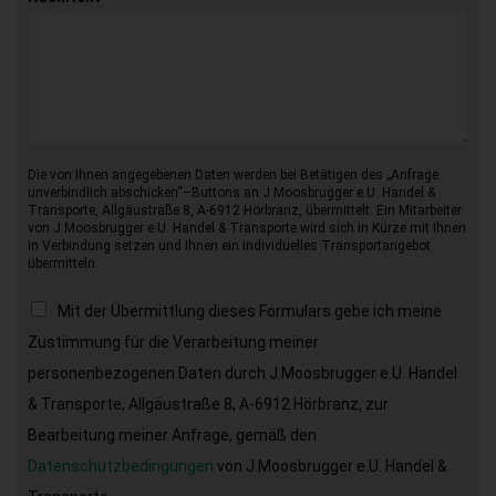
Die von Ihnen angegebenen Daten werden bei Betätigen des „Anfrage
unverbindlich abschicken“–Buttons an J.Moosbrugger e.U. Handel &
Transporte, Allgäustraße 8, A-6912 Hörbranz, übermittelt. Ein Mitarbeiter
von J.Moosbrugger e.U. Handel & Transporte wird sich in Kürze mit Ihnen
in Verbindung setzen und Ihnen ein individuelles Transportangebot
übermitteln.
Mit der Übermittlung dieses Formulars gebe ich meine
Zustimmung für die Verarbeitung meiner
personenbezogenen Daten durch J.Moosbrugger e.U. Handel
& Transporte, Allgäustraße 8, A-6912 Hörbranz, zur
Bearbeitung meiner Anfrage, gemäß den
Datenschutzbedingungen
von J.Moosbrugger e.U. Handel &