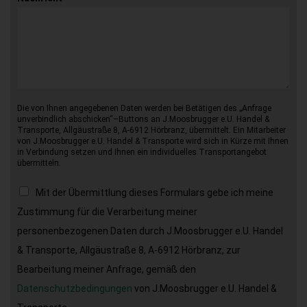
Die von Ihnen angegebenen Daten werden bei Betätigen des „Anfrage
unverbindlich abschicken“–Buttons an J.Moosbrugger e.U. Handel &
Transporte, Allgäustraße 8, A-6912 Hörbranz, übermittelt. Ein Mitarbeiter
von J.Moosbrugger e.U. Handel & Transporte wird sich in Kürze mit Ihnen
in Verbindung setzen und Ihnen ein individuelles Transportangebot
übermitteln.
Mit der Übermittlung dieses Formulars gebe ich meine
Zustimmung für die Verarbeitung meiner
personenbezogenen Daten durch J.Moosbrugger e.U. Handel
& Transporte, Allgäustraße 8, A-6912 Hörbranz, zur
Bearbeitung meiner Anfrage, gemäß den
Datenschutzbedingungen
von J.Moosbrugger e.U. Handel &