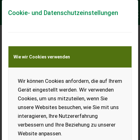
Cookie- und Datenschutzeinstellungen
Meine Transportkostenanfrage
Wie wir Cookies verwenden
Transport von Land- und Baumaschinen –
KEINE Tiertransporte
Keine Anfrage Möglich!
Wir können Cookies anfordern, die auf Ihrem
Gerät eingestellt werden. Wir verwenden
Cookies, um uns mitzuteilen, wenn Sie
unsere Websites besuchen, wie Sie mit uns
Ladeort
interagieren, Ihre Nutzererfahrung
verbessern und Ihre Beziehung zu unserer
PLZ
Ort
Website anpassen.