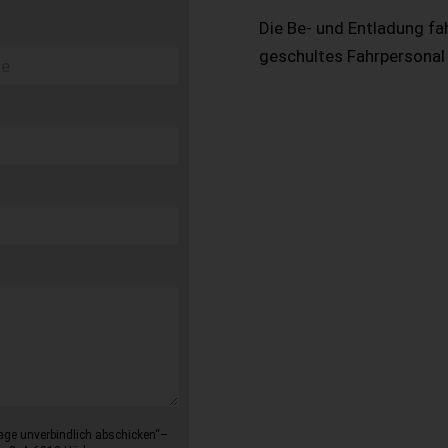
Die Be- und Entladung fa
geschultes Fahrpersonal
age unverbindlich abschicken“–