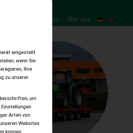
ten
Online-Produkte
Über uns
erät eingestellt
teilen, wenn Sie
eragieren, Ihre
ng zu unserer
berschriften, um
 Einstellungen
iger Arten von
 unseren Websites
ten können.