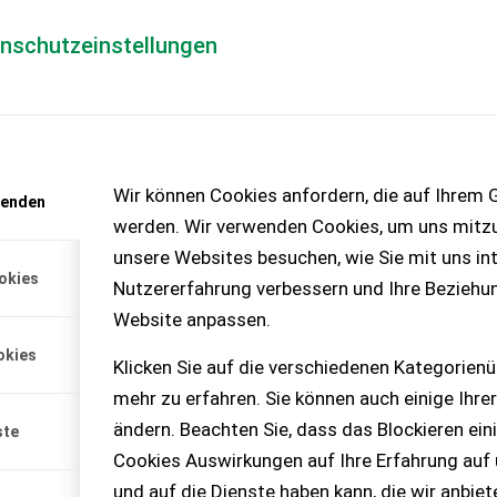
enschutzeinstellungen
Händlerlogin
für Händler
Mediada
anfrage
Wir können Cookies anfordern, die auf Ihrem G
wenden
chinen – KEINE
werden. Wir verwenden Cookies, um uns mitzu
unsere Websites besuchen, wie Sie mit uns int
okies
Nutzererfahrung verbessern und Ihre Beziehu
r with 14,430
Website anpassen.
ipper mit Monocoque-Aufbau,
okies
g, 40 km/h Bau...
Klicken Sie auf die verschiedenen Kategorienü
mehr zu erfahren. Sie können auch einige Ihrer
ändern. Beachten Sie, dass das Blockieren ein
ste
Cookies Auswirkungen auf Ihre Erfahrung auf
und auf die Dienste haben kann, die wir anbie