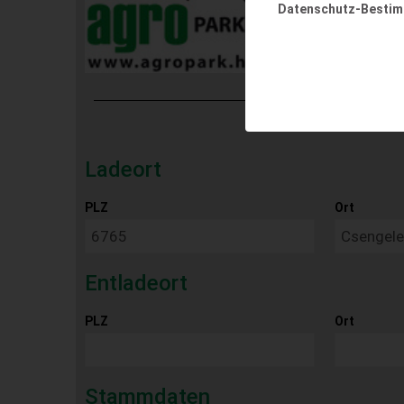
Datenschutz-Besti
Ladeort
PLZ
Ort
Entladeort
PLZ
Ort
Stammdaten