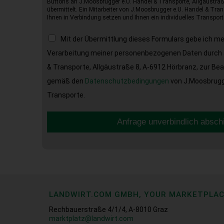
Buttons an J.Moosbrugger e.U. Handel & Transporte, Allgäustraß
übermittelt. Ein Mitarbeiter von J.Moosbrugger e.U. Handel & Tran
Ihnen in Verbindung setzen und Ihnen ein individuelles Transport
Mit der Übermittlung dieses Formulars gebe ich m
Verarbeitung meiner personenbezogenen Daten durch 
& Transporte, Allgäustraße 8, A-6912 Hörbranz, zur Be
gemäß den
Datenschutzbedingungen
von J.Moosbrugge
Transporte.
Anfrage unverbindlich absch
LANDWIRT.COM GMBH, YOUR MARKETPLA
Rechbauerstraße 4/1/4, A-8010 Graz
marktplatz@landwirt.com