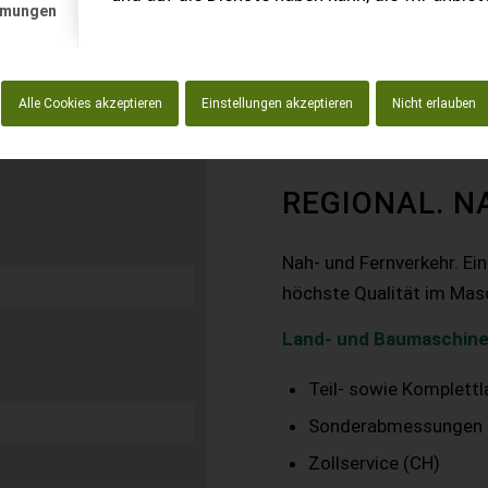
mmungen
Alle Cookies akzeptieren
Einstellungen akzeptieren
Nicht erlauben
REGIONAL. N
Nah- und Fernverkehr. Ei
höchste Qualität im Mas
Land- und Baumaschine
Teil- sowie Komplett
Sonderabmessungen
Zollservice (CH)