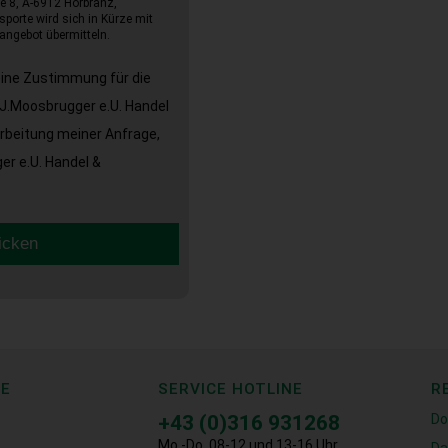
e 8, A-6912 Hörbranz,
sporte wird sich in Kürze mit
angebot übermitteln.
eine Zustimmung für die
J.Moosbrugger e.U. Handel
arbeitung meiner Anfrage,
r e.U. Handel &
icken
CE
SERVICE HOTLINE
R
+43 (0)316 931268
Do
Mo.-Do. 08-12 und 13-16 Uhr