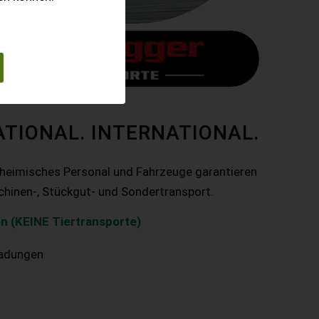
ATIONAL. INTERNATIONAL.
nheimisches Personal und Fahrzeuge garantieren
chinen-, Stückgut- und Sondertransport.
n (KEINE Tiertransporte)
ladungen