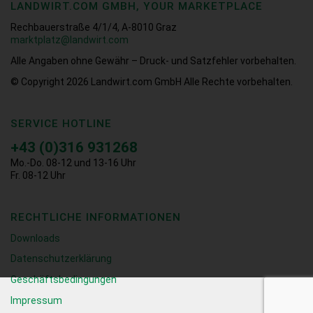
LANDWIRT.COM GMBH, YOUR MARKETPLACE
Rechbauerstraße 4/1/4, A-8010 Graz
marktplatz@landwirt.com
Alle Angaben ohne Gewähr – Druck- und Satzfehler vorbehalten.
© Copyright 2026
Landwirt.com GmbH Alle Rechte vorbehalten.
SERVICE HOTLINE
+43 (0)316 931268
Mo.-Do. 08-12 und 13-16 Uhr
Fr. 08-12 Uhr
RECHTLICHE INFORMATIONEN
Downloads
Datenschutzerklärung
Geschäftsbedingungen
Impressum