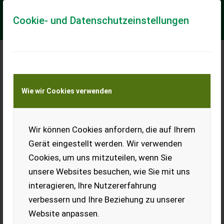
Cookie- und Datenschutzeinstellungen
Meine Transportkostenanfrage
Wie wir Cookies verwenden
Transport von Land- und Baumaschinen –
KEINE Tiertransporte
Wir können Cookies anfordern, die auf Ihrem
Uniforest Scorpion
pro
Gerät eingestellt werden. Wir verwenden
Scorpion pro
Cookies, um uns mitzuteilen, wenn Sie
unsere Websites besuchen, wie Sie mit uns
Hydraulischer Ausschub
Rotator Hydraulische
interagieren, Ihre Nutzererfahrung
Schwenkung 2x
verbessern und Ihre Beziehung zu unserer
Einhebelsteuerung Nur 1
Einfachwirkendes
Website anpassen.
Steuergerät Notwendig Die Fa. Kaufmann zeigt Ih...