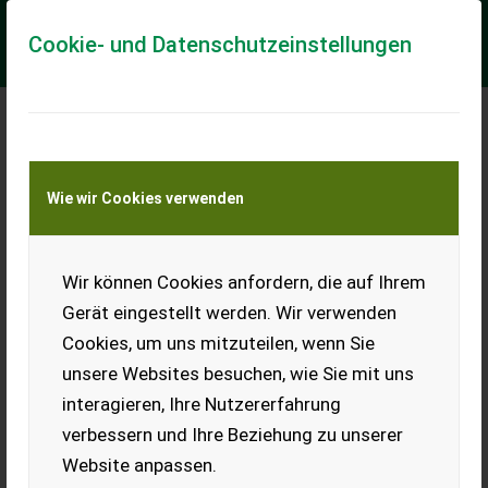
Cookie- und Datenschutzeinstellungen
Meine Transportkostenanfrage
Wie wir Cookies verwenden
Transport von Land- und Baumaschinen –
KEINE Tiertransporte
Wir können Cookies anfordern, die auf Ihrem
Sonstige Zgonc MD 532
Gerät eingestellt werden. Wir verwenden
88342 Rasenmäher Privatverkauf - mit 6 PS 224cm³ - mit
Cookies, um uns mitzuteilen, wenn Sie
Fahrantrieb - mit 1,2 l Kraftstofftank - mit 53 cm
Schnittbreite - mit Zentraler Höhenvers...
unsere Websites besuchen, wie Sie mit uns
interagieren, Ihre Nutzererfahrung
EUR 249
MwSt nicht ausweisbar
verbessern und Ihre Beziehung zu unserer
Website anpassen.