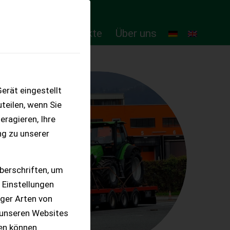
ten
Online-Produkte
Über uns
erät eingestellt
teilen, wenn Sie
eragieren, Ihre
ng zu unserer
berschriften, um
 Einstellungen
iger Arten von
 unseren Websites
ten können.