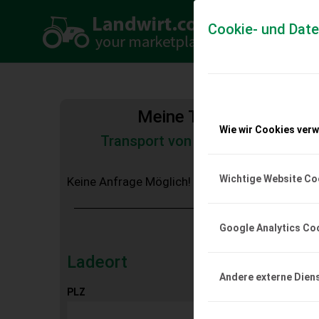
Cookie- und Dat
Meine Transportkosten
Wie wir Cookies ver
Transport von Land- und Baumas
Tiertransporte
Wichtige Website Co
Keine Anfrage Möglich!
Google Analytics Co
Ladeort
Andere externe Dien
PLZ
Ort