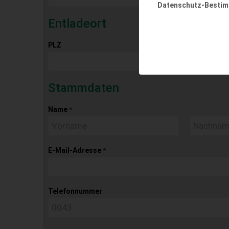
Datenschutz-Besti
Entladeort
PLZ
Ort
Stammdaten
Name
*
E-Mail-Adresse
*
Telefonnummer