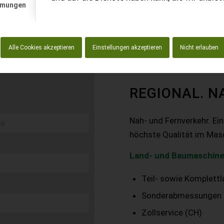
mmungen
Alle Cookies akzeptieren
Einstellungen akzeptieren
Nicht erlauben
REGIONAL. N
Nah- und Fernverkehr. Ei
höchste Qualität im Mas
Land- und Baumaschine
Teil- sowie Komplett
Sonderabmessungen
Zollservice (CH)