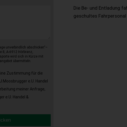
Die Be- und Entladung fa
geschultes Fahrpersonal
age unverbindlich abschicken“–
e 8, A-6912 Hörbranz,
sporte wird sich in Kürze mit
angebot übermitteln.
eine Zustimmung für die
J.Moosbrugger e.U. Handel
arbeitung meiner Anfrage,
r e.U. Handel &
icken