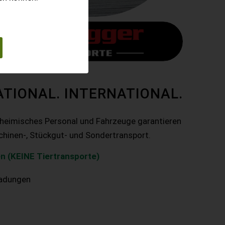
ATIONAL. INTERNATIONAL.
nheimisches Personal und Fahrzeuge garantieren
chinen-, Stückgut- und Sondertransport.
n (KEINE Tiertransporte)
ladungen