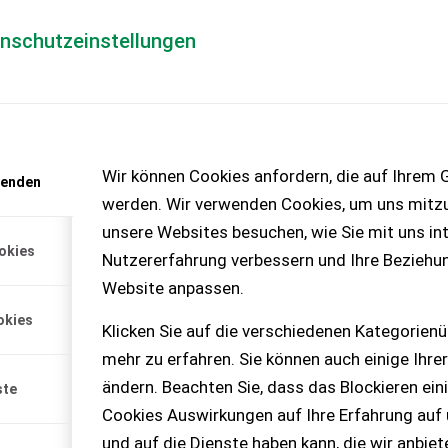
enschutzeinstellungen
Händlerlogin
für Händler
Mediada
anfrage
Wir können Cookies anfordern, die auf Ihrem G
wenden
chinen – KEINE
werden. Wir verwenden Cookies, um uns mitzu
unsere Websites besuchen, wie Sie mit uns int
okies
Nutzererfahrung verbessern und Ihre Beziehu
Website anpassen.
okies
Klicken Sie auf die verschiedenen Kategorienü
mit niedrigem Schwerpunkt,
mehr zu erfahren. Sie können auch einige Ihrer
asserbehält...
ändern. Beachten Sie, dass das Blockieren ein
ste
Cookies Auswirkungen auf Ihre Erfahrung auf
und auf die Dienste haben kann, die wir anbie