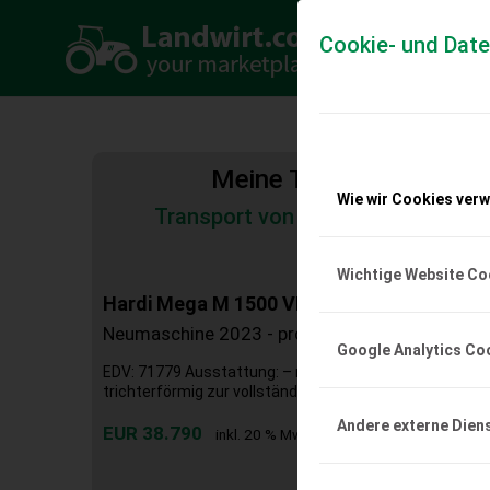
Cookie- und Dat
Meine Transportkosten
Wie wir Cookies ver
Transport von Land- und Baumas
Tiertransporte
Wichtige Website Co
Hardi Mega M 1500 VHZ 15 I
Neumaschine 2023 - prompt Verfügbar
Google Analytics Co
EDV: 71779 Ausstattung: – mit Behälter: PE-Behälter 
trichterförmig zur vollständigen Entleerung – mit Spülw
Andere externe Dien
EUR 38.790
inkl. 20 % MwSt.