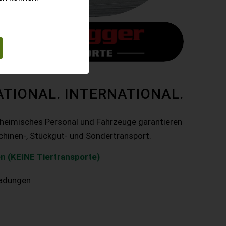
ATIONAL. INTERNATIONAL.
nheimisches Personal und Fahrzeuge garantieren
chinen-, Stückgut- und Sondertransport.
n (KEINE Tiertransporte)
ladungen