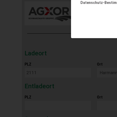
Datenschutz-Besti
Ladeort
PLZ
Ort
Entladeort
PLZ
Ort