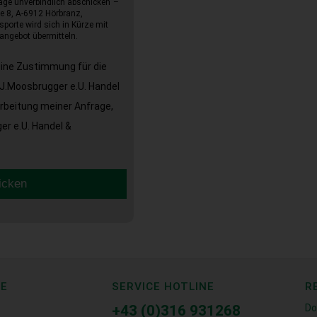
age unverbindlich abschicken“–
e 8, A-6912 Hörbranz,
sporte wird sich in Kürze mit
angebot übermitteln.
eine Zustimmung für die
J.Moosbrugger e.U. Handel
arbeitung meiner Anfrage,
r e.U. Handel &
icken
CE
SERVICE HOTLINE
R
+43 (0)316 931268
Do