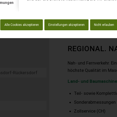
mmungen
Alle Cookies akzeptieren
Einstellungen akzeptieren
Nicht erlauben
REGIONAL. N
Nah- und Fernverkehr. Ei
höchste Qualität im Mas
Land- und Baumaschine
Teil- sowie Komplett
Sonderabmessungen
Zollservice (CH)