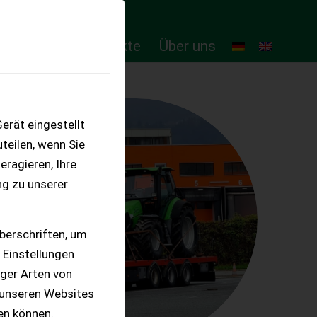
ten
Online-Produkte
Über uns
erät eingestellt
teilen, wenn Sie
eragieren, Ihre
ng zu unserer
berschriften, um
 Einstellungen
iger Arten von
 unseren Websites
ten können.