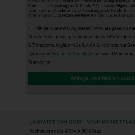
Die von Ihnen angegebenen Daten werden bei Betätigen des „Anfr
Buttons an J.Moosbrugger e.U. Handel & Transporte, Allgäustraß
übermittelt. Ein Mitarbeiter von J.Moosbrugger e.U. Handel & Tran
Ihnen in Verbindung setzen und Ihnen ein individuelles Transport
Mit der Übermittlung dieses Formulars gebe ich m
Verarbeitung meiner personenbezogenen Daten durch 
& Transporte, Allgäustraße 8, A-6912 Hörbranz, zur Be
gemäß den
Datenschutzbedingungen
von J.Moosbrugge
Transporte.
Anfrage unverbindlich absch
LANDWIRT.COM GMBH, YOUR MARKETPLA
Rechbauerstraße 4/1/4, A-8010 Graz