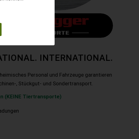
ATIONAL. INTERNATIONAL.
nheimisches Personal und Fahrzeuge garantieren
chinen-, Stückgut- und Sondertransport.
n (KEINE Tiertransporte)
ladungen