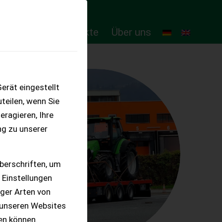
ten
Online-Produkte
Über uns
erät eingestellt
teilen, wenn Sie
eragieren, Ihre
ng zu unserer
berschriften, um
 Einstellungen
iger Arten von
 unseren Websites
ten können.