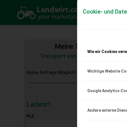
Cookie- und Dat
Meine Transportkosten
Wie wir Cookies ver
Transport von Land- und Baumas
Tiertransporte
Wichtige Website Co
Keine Anfrage Möglich!
Google Analytics Co
Ladeort
Andere externe Dien
PLZ
Ort