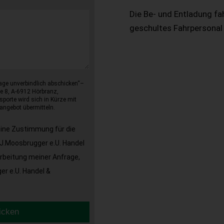
Die Be- und Entladung fa
geschultes Fahrpersonal
age unverbindlich abschicken“–
e 8, A-6912 Hörbranz,
sporte wird sich in Kürze mit
angebot übermitteln.
eine Zustimmung für die
J.Moosbrugger e.U. Handel
arbeitung meiner Anfrage,
r e.U. Handel &
icken