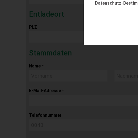
Datenschutz-Besti
Entladeort
PLZ
Ort
Stammdaten
Name
*
E-Mail-Adresse
*
Telefonnummer