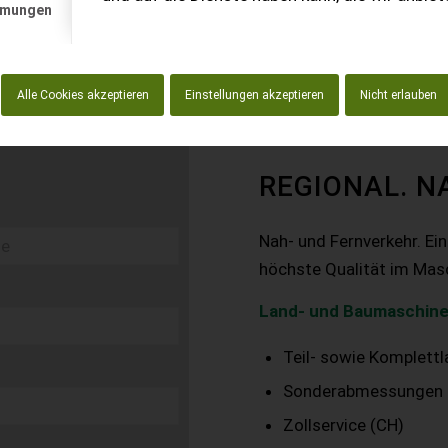
mmungen
Alle Cookies akzeptieren
Einstellungen akzeptieren
Nicht erlauben
REGIONAL. N
Nah- und Fernverkehr. Ei
höchste Qualität im Mas
Land- und Baumaschine
Teil- sowie Komplett
Sonderabmessungen
Zollservice (CH)