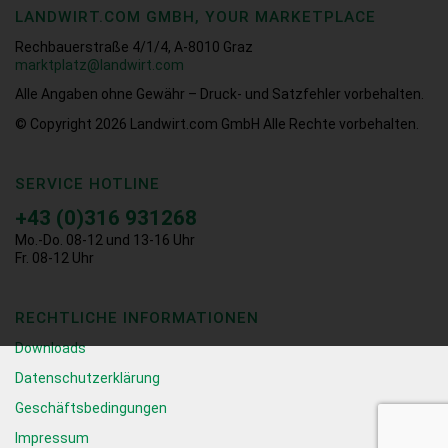
LANDWIRT.COM GMBH, YOUR MARKETPLACE
Rechbauerstraße 4/1/4, A-8010 Graz
marktplatz@landwirt.com
Alle Angaben ohne Gewähr – Druck- und Satzfehler vorbehalten.
© Copyright 2026
Landwirt.com GmbH Alle Rechte vorbehalten.
SERVICE HOTLINE
+43 (0)316 931268
Mo.-Do. 08-12 und 13-16 Uhr
Fr. 08-12 Uhr
RECHTLICHE INFORMATIONEN
Downloads
Datenschutzerklärung
Geschäftsbedingungen
Impressum