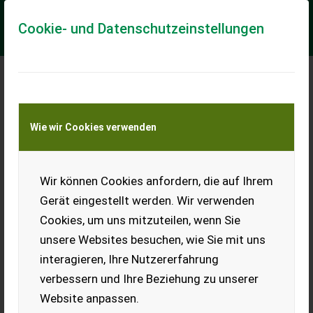
Cookie- und Datenschutzeinstellungen
Meine Transportkostenanfrage
Wie wir Cookies verwenden
Transport von Land- und Baumaschinen –
KEINE Tiertransporte
Wir können Cookies anfordern, die auf Ihrem
Reform 116 (25466)
Gerät eingestellt werden. Wir verwenden
Reform Motormäher 116 *Rotax 2 Takt Motor *Bereifung
Cookies, um uns mitzuteilen, wenn Sie
4.00-8 Neu *160cm Fingerbalken *Motormäher neu Lackiert
Nachstehend finden Sie ähnliche Suchb...
unsere Websites besuchen, wie Sie mit uns
interagieren, Ihre Nutzererfahrung
EUR 2.900
inkl. 13% MwSt./Verm.
verbessern und Ihre Beziehung zu unserer
Website anpassen.