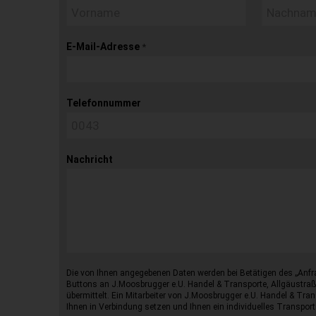
E-Mail-Adresse
*
Telefonnummer
Nachricht
Die von Ihnen angegebenen Daten werden bei Betätigen des „Anfr
Buttons an J.Moosbrugger e.U. Handel & Transporte, Allgäustraß
übermittelt. Ein Mitarbeiter von J.Moosbrugger e.U. Handel & Tran
Ihnen in Verbindung setzen und Ihnen ein individuelles Transport