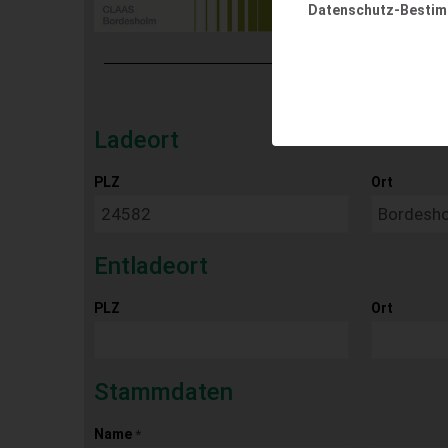
Datenschutz-Besti
Ladeort
PLZ
Ort
Entladeort
PLZ
Ort
Stammdaten
Name
*