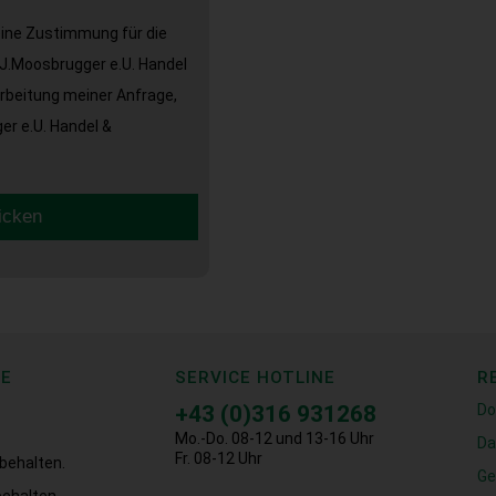
eine Zustimmung für die
J.Moosbrugger e.U. Handel
arbeitung meiner Anfrage,
r e.U. Handel &
icken
CE
SERVICE HOTLINE
R
+43 (0)316 931268
Do
Mo.-Do. 08-12 und 13-16 Uhr
Da
Fr. 08-12 Uhr
behalten.
Ge