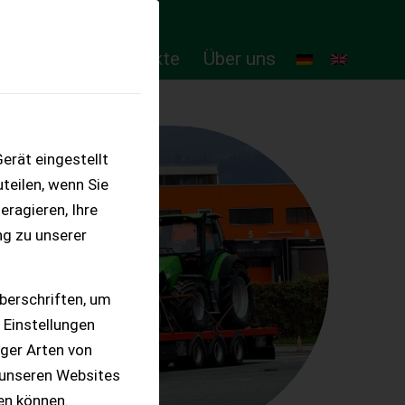
ten
Online-Produkte
Über uns
erät eingestellt
teilen, wenn Sie
eragieren, Ihre
ng zu unserer
berschriften, um
 Einstellungen
iger Arten von
 unseren Websites
ten können.