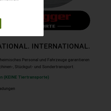
ATIONAL. INTERNATIONAL.
nheimisches Personal und Fahrzeuge garantieren
chinen-, Stückgut- und Sondertransport.
n (KEINE Tiertransporte)
ladungen