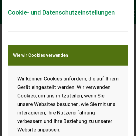
Cookie- und Datenschutzeinstellungen
Meine Transportkostenanfrage
Wie wir Cookies verwenden
Transport von Land- und Baumaschinen –
KEINE Tiertransporte
Keine Anfrage Möglich!
Wir können Cookies anfordern, die auf Ihrem
Gerät eingestellt werden. Wir verwenden
Cookies, um uns mitzuteilen, wenn Sie
unsere Websites besuchen, wie Sie mit uns
Ladeort
interagieren, Ihre Nutzererfahrung
verbessern und Ihre Beziehung zu unserer
PLZ
Ort
Website anpassen.