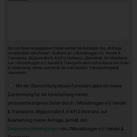
Die von Ihnen angegebenen Daten werden bei Betätigen des „Anfrage
unverbindlich abschicken“–Buttons an J.Moosbrugger e.U. Handel &
Transporte, Allgäustraße 8, A-6912 Hörbranz, übermittelt. Ein Mitarbeiter
von J.Moosbrugger e.U. Handel & Transporte wird sich in Kürze mit Ihnen
in Verbindung setzen und Ihnen ein individuelles Transportangebot
übermitteln.
Mit der Übermittlung dieses Formulars gebe ich meine
Zustimmung für die Verarbeitung meiner
personenbezogenen Daten durch J.Moosbrugger e.U. Handel
& Transporte, Allgäustraße 8, A-6912 Hörbranz, zur
Bearbeitung meiner Anfrage, gemäß den
Datenschutzbedingungen
von J.Moosbrugger e.U. Handel &