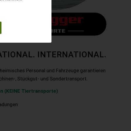
ATIONAL. INTERNATIONAL.
nheimisches Personal und Fahrzeuge garantieren
chinen-, Stückgut- und Sondertransport.
n (KEINE Tiertransporte)
ladungen