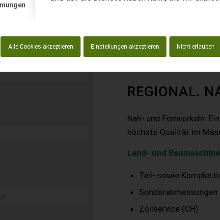
mmungen
Alle Cookies akzeptieren
Einstellungen akzeptieren
Nicht erlauben
REGIONAL. N
Nah- und Fernverkehr. Ei
höchste Qualität im Mas
Land- und Baumaschine
Teil- sowie Komplett
Sonderabmessungen
Zollservice (CH)