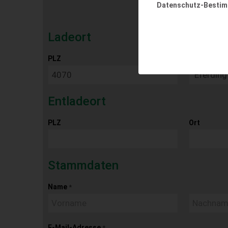
Datenschutz-Besti
Ladeort
PLZ
Ort
Entladeort
PLZ
Ort
Stammdaten
Name
*
E-Mail-Adresse
*