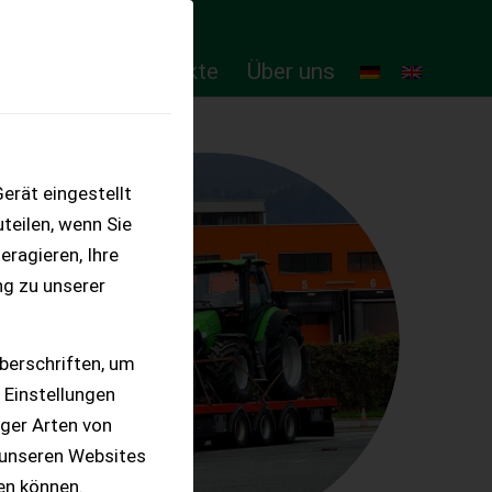
ten
Online-Produkte
Über uns
erät eingestellt
teilen, wenn Sie
eragieren, Ihre
ng zu unserer
berschriften, um
 Einstellungen
iger Arten von
 unseren Websites
ten können.