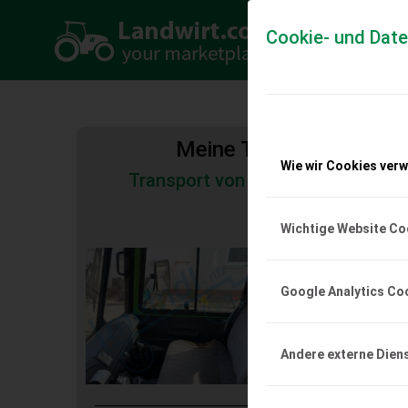
Cookie- und Dat
Meine Transportkosten
Wie wir Cookies ver
Transport von Land- und Baumas
Tiertransporte
Wichtige Website Co
Multicar M 26
Kipper Ca 160000km
Google Analytics Co
EUR 6.600
inkl. 20
Andere externe Dien