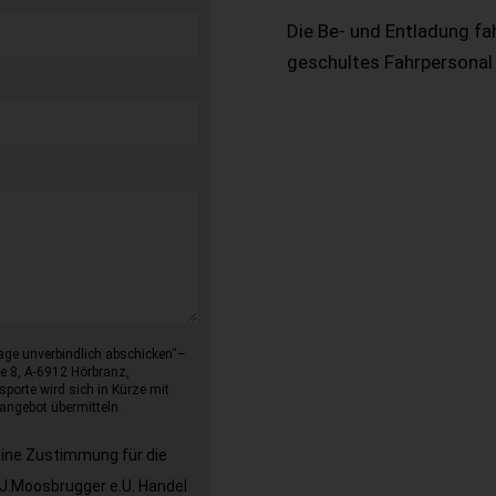
Die Be- und Entladung fa
geschultes Fahrpersonal
age unverbindlich abschicken“–
e 8, A-6912 Hörbranz,
sporte wird sich in Kürze mit
angebot übermitteln.
eine Zustimmung für die
J.Moosbrugger e.U. Handel