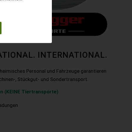
ATIONAL. INTERNATIONAL.
nheimisches Personal und Fahrzeuge garantieren
chinen-, Stückgut- und Sondertransport.
n (KEINE Tiertransporte)
ladungen