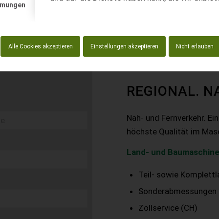
mmungen
Alle Cookies akzeptieren
Einstellungen akzeptieren
Nicht erlauben
REGIONAL. N
Nah- und Fernverkehr. Ei
höchste Qualität im Mas
Land- und Baumaschine
Teil- sowie Komplett
Sonderabmessungen
Zollservice (CH)