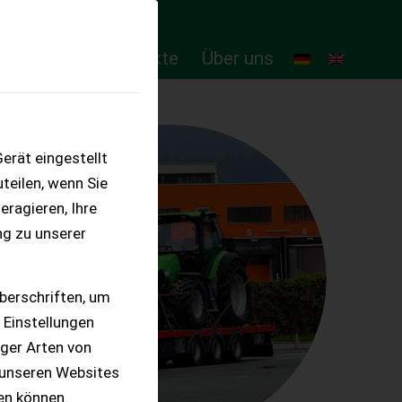
ten
Online-Produkte
Über uns
erät eingestellt
teilen, wenn Sie
eragieren, Ihre
ng zu unserer
berschriften, um
 Einstellungen
iger Arten von
 unseren Websites
ten können.