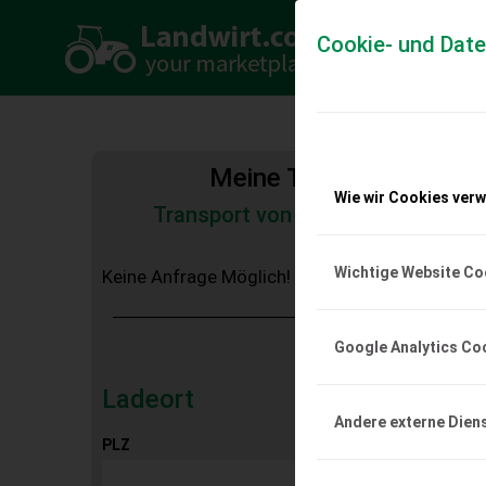
Cookie- und Dat
Meine Transportkosten
Wie wir Cookies ver
Transport von Land- und Baumas
Tiertransporte
Wichtige Website Co
Keine Anfrage Möglich!
Google Analytics Co
Ladeort
Andere externe Dien
PLZ
Ort