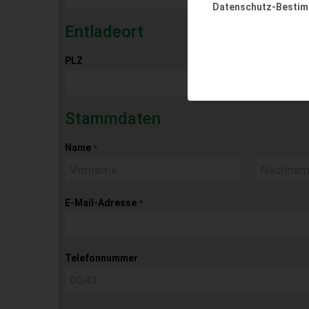
Datenschutz-Besti
Entladeort
PLZ
Ort
Stammdaten
Name
*
E-Mail-Adresse
*
Telefonnummer