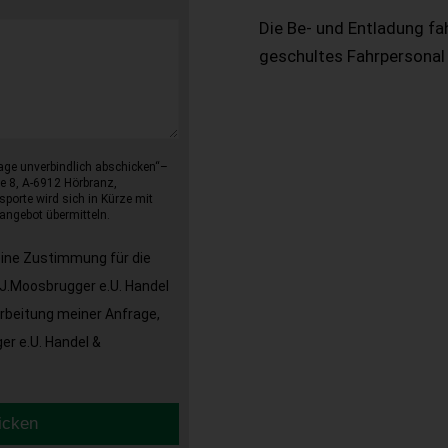
Die Be- und Entladung fa
geschultes Fahrpersonal
age unverbindlich abschicken“–
e 8, A-6912 Hörbranz,
sporte wird sich in Kürze mit
angebot übermitteln.
eine Zustimmung für die
J.Moosbrugger e.U. Handel
arbeitung meiner Anfrage,
r e.U. Handel &
icken