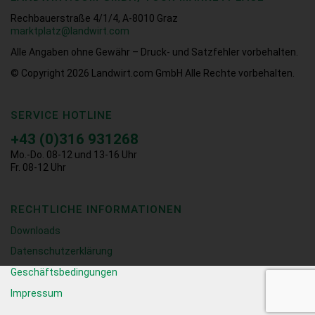
Rechbauerstraße 4/1/4, A-8010 Graz
marktplatz@landwirt.com
Alle Angaben ohne Gewähr – Druck- und Satzfehler vorbehalten.
© Copyright 2026
Landwirt.com GmbH Alle Rechte vorbehalten.
SERVICE HOTLINE
+43 (0)316 931268
Mo.-Do. 08-12 und 13-16 Uhr
Fr. 08-12 Uhr
RECHTLICHE INFORMATIONEN
Downloads
Datenschutzerklärung
Geschäftsbedingungen
Impressum