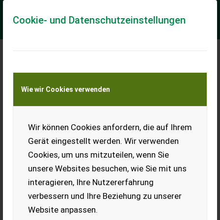
Cookie- und Datenschutzeinstellungen
Meine Transportkostenanfrage
Wie wir Cookies verwenden
Transport von Land- und Baumaschinen –
KEINE Tiertransporte
Wir können Cookies anfordern, die auf Ihrem
Amazone ZA-M 1001 Special Easy
Gerät eingestellt werden. Wir verwenden
BULLA Landtechnik
Cookies, um uns mitzuteilen, wenn Sie
AMAZONE Düngerstreuer ZA-M 1001 Special Easy + Bj. 2019 +
unsere Websites besuchen, wie Sie mit uns
1200 Liter Inhalt + absolut neuwertiger Zustand +
Grenzstreueinrichtung Limiter + Bedient...
interagieren, Ihre Nutzererfahrung
verbessern und Ihre Beziehung zu unserer
EUR 7.450
inkl. 13% MwSt./Verm.
Website anpassen.