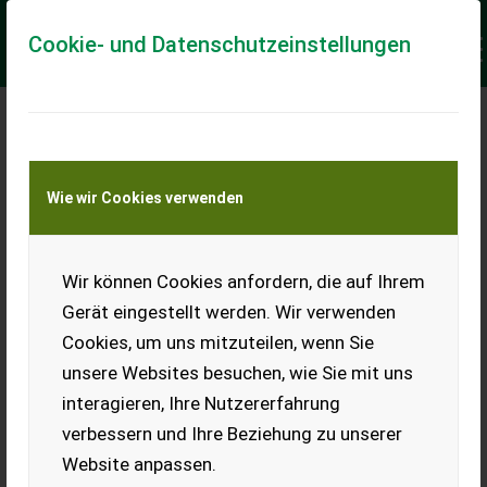
Cookie- und Datenschutzeinstellungen
Meine Transportkostenanfrage
Wie wir Cookies verwenden
Transport von Land- und Baumaschinen –
KEINE Tiertransporte
Keine Anfrage Möglich!
Wir können Cookies anfordern, die auf Ihrem
Gerät eingestellt werden. Wir verwenden
Cookies, um uns mitzuteilen, wenn Sie
unsere Websites besuchen, wie Sie mit uns
Ladeort
interagieren, Ihre Nutzererfahrung
verbessern und Ihre Beziehung zu unserer
PLZ
Ort
Website anpassen.