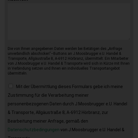
Die von Ihnen angegebenen Daten werden bei Betätigen des „Anfrage
unverbindlich abschicken“–Buttons an J.Moosbrugger e.U. Handel &
Transporte, Allgäustraße 8, A-6912 Hörbranz, übermittelt. Ein Mitarbeiter
von J.Moosbrugger e.U. Handel & Transporte wird sich in Kürze mit Ihnen
in Verbindung setzen und Ihnen ein individuelles Transportangebot
übermitteln.
Mit der Übermittlung dieses Formulars gebe ich meine
Zustimmung für die Verarbeitung meiner
personenbezogenen Daten durch J.Moosbrugger e.U. Handel
& Transporte, Allgäustraße 8, A-6912 Hörbranz, zur
Bearbeitung meiner Anfrage, gemäß den
Datenschutzbedingungen
von J.Moosbrugger e.U. Handel &