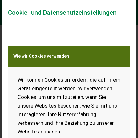
Cookie- und Datenschutzeinstellungen
Meine Transportkostenanfrage
Wie wir Cookies verwenden
Transport von Land- und Baumaschinen –
KEINE Tiertransporte
Wir können Cookies anfordern, die auf Ihrem
Hitachi EX120-2
Gerät eingestellt werden. Wir verwenden
== Mer informasjon (NO) == mascus_category: excavators
Cookies, um uns mitzuteilen, wenn Sie
Please provide reference number upon request: 4340 See
en.landbrukssalg.no/4340 for more im...
unsere Websites besuchen, wie Sie mit uns
interagieren, Ihre Nutzererfahrung
EUR 16.900
verbessern und Ihre Beziehung zu unserer
Website anpassen.