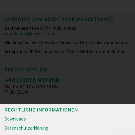
LANDWIRT.COM GMBH, YOUR MARKETPLACE
Rechbauerstraße 4/1/4, A-8010 Graz
marktplatz@landwirt.com
Alle Angaben ohne Gewähr – Druck- und Satzfehler vorbehalten.
© Copyright 2026
Landwirt.com GmbH Alle Rechte vorbehalten.
SERVICE HOTLINE
+43 (0)316 931268
Mo.-Do. 08-12 und 13-16 Uhr
Fr. 08-12 Uhr
RECHTLICHE INFORMATIONEN
Downloads
Datenschutzerklärung