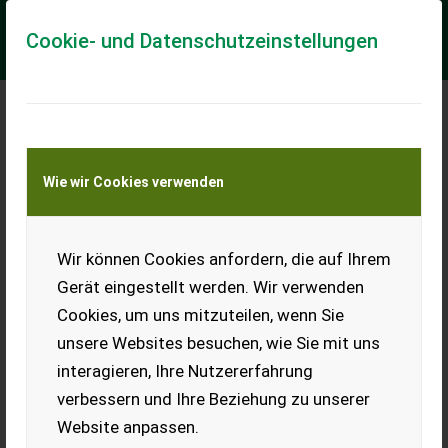
Cookie- und Datenschutzeinstellungen
Meine Transportkostenanfrage
Wie wir Cookies verwenden
Transport von Land- und Baumaschinen –
KEINE Tiertransporte
Wir können Cookies anfordern, die auf Ihrem
Mercedes Unimog Typ 2010
Gerät eingestellt werden. Wir verwenden
== Mer informasjon (NO) == mascus_category: trucks merke:
Cookies, um uns mitzuteilen, wenn Sie
Unimog Please provide reference number upon request: 6664
See en.landbrukssalg.no/6664 f...
unsere Websites besuchen, wie Sie mit uns
interagieren, Ihre Nutzererfahrung
EUR 23.500
verbessern und Ihre Beziehung zu unserer
Website anpassen.