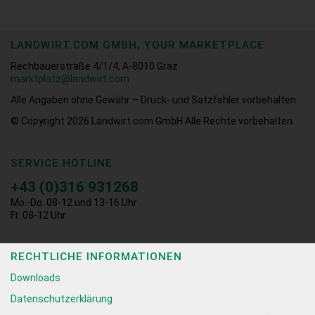
LANDWIRT.COM GMBH, YOUR MARKETPLACE
Rechbauerstraße 4/1/4, A-8010 Graz
marktplatz@landwirt.com
Alle Angaben ohne Gewähr – Druck- und Satzfehler vorbehalten.
© Copyright 2026
Landwirt.com GmbH Alle Rechte vorbehalten.
SERVICE HOTLINE
+43 (0)316 931268
Mo.-Do. 08-12 und 13-16 Uhr
Fr. 08-12 Uhr
RECHTLICHE INFORMATIONEN
Downloads
Datenschutzerklärung