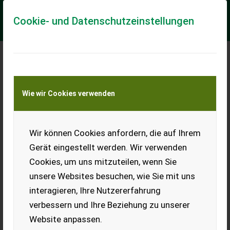
Cookie- und Datenschutzeinstellungen
Meine Transportkostenanfrage
Wie wir Cookies verwenden
Transport von Land- und Baumaschinen –
KEINE Tiertransporte
Wir können Cookies anfordern, die auf Ihrem
Sonstige Potetsetter
Gerät eingestellt werden. Wir verwenden
== Mer informasjon (NO) == mascus_category: agridrills
Cookies, um uns mitzuteilen, wenn Sie
Please provide reference number upon request: 7484 See
en.landbrukssalg.no/7484 for more im...
unsere Websites besuchen, wie Sie mit uns
interagieren, Ihre Nutzererfahrung
EUR 2.400
verbessern und Ihre Beziehung zu unserer
Website anpassen.