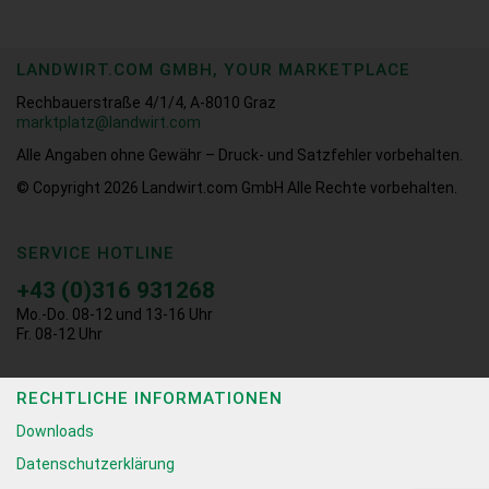
LANDWIRT.COM GMBH, YOUR MARKETPLACE
Rechbauerstraße 4/1/4, A-8010 Graz
marktplatz@landwirt.com
Alle Angaben ohne Gewähr – Druck- und Satzfehler vorbehalten.
© Copyright 2026
Landwirt.com GmbH Alle Rechte vorbehalten.
SERVICE HOTLINE
+43 (0)316 931268
Mo.-Do. 08-12 und 13-16 Uhr
Fr. 08-12 Uhr
RECHTLICHE INFORMATIONEN
Downloads
Datenschutzerklärung