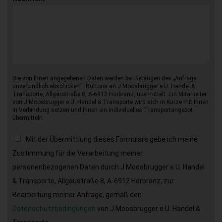
Die von Ihnen angegebenen Daten werden bei Betätigen des „Anfrage
unverbindlich abschicken“–Buttons an J.Moosbrugger e.U. Handel &
Transporte, Allgäustraße 8, A-6912 Hörbranz, übermittelt. Ein Mitarbeiter
von J.Moosbrugger e.U. Handel & Transporte wird sich in Kürze mit Ihnen
in Verbindung setzen und Ihnen ein individuelles Transportangebot
übermitteln.
Mit der Übermittlung dieses Formulars gebe ich meine
Zustimmung für die Verarbeitung meiner
personenbezogenen Daten durch J.Moosbrugger e.U. Handel
& Transporte, Allgäustraße 8, A-6912 Hörbranz, zur
Bearbeitung meiner Anfrage, gemäß den
Datenschutzbedingungen
von J.Moosbrugger e.U. Handel &