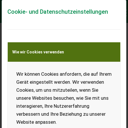
Cookie- und Datenschutzeinstellungen
Meine Transportkostenanfrage
Wie wir Cookies verwenden
Transport von Land- und Baumaschinen –
KEINE Tiertransporte
Keine Anfrage Möglich!
Wir können Cookies anfordern, die auf Ihrem
Gerät eingestellt werden. Wir verwenden
Cookies, um uns mitzuteilen, wenn Sie
unsere Websites besuchen, wie Sie mit uns
Ladeort
interagieren, Ihre Nutzererfahrung
verbessern und Ihre Beziehung zu unserer
PLZ
Ort
Website anpassen.