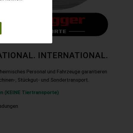
ATIONAL. INTERNATIONAL.
nheimisches Personal und Fahrzeuge garantieren
chinen-, Stückgut- und Sondertransport.
n (KEINE Tiertransporte)
ladungen