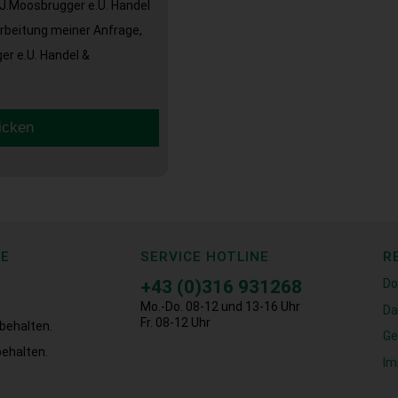
J.Moosbrugger e.U. Handel
arbeitung meiner Anfrage,
r e.U. Handel &
icken
CE
SERVICE HOTLINE
R
+43 (0)316 931268
Do
Mo.-Do. 08-12 und 13-16 Uhr
Da
Fr. 08-12 Uhr
behalten.
Ge
ehalten.
Im