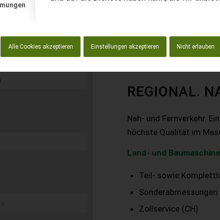
mmungen
Alle Cookies akzeptieren
Einstellungen akzeptieren
Nicht erlauben
REGIONAL. N
Nah- und Fernverkehr. Ei
höchste Qualität im Mas
Land- und Baumaschine
Teil- sowie Komplett
Sonderabmessungen
Zollservice (CH)