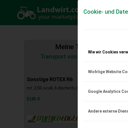
Cookie- und Dat
Meine Transportkosten
Wie wir Cookies ver
Transport von Land- und Baumas
Tiertransporte
Wichtige Website Co
Sonstige ROTEX R6
mt. 2,50, a rulli, 6 dischetti, cardano, anno: 2022 BELLA!
Google Analytics Co
EUR 0
Andere externe Dien