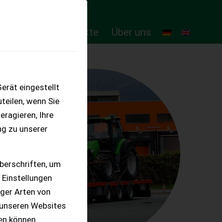
ten
Online-Produkte
Über uns
erät eingestellt
teilen, wenn Sie
eragieren, Ihre
ng zu unserer
berschriften, um
 Einstellungen
iger Arten von
 unseren Websites
ten können.