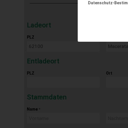
Datenschutz-Besti
Ladeort
PLZ
Ort
Entladeort
PLZ
Ort
Stammdaten
Name
*